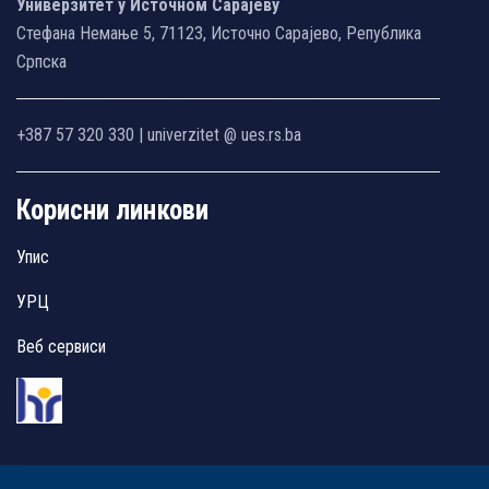
Универзитет у Источном Сарајеву
Стефана Немање 5, 71123, Источно Сарајево, Република
Српска
+387 57 320 330 | univerzitet @ ues.rs.ba
Корисни линкови
Упис
УРЦ
Веб сервиси