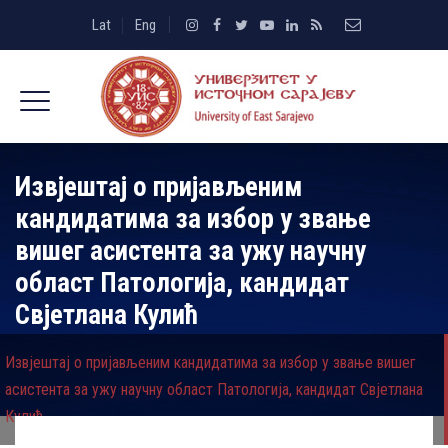
Lat
Eng
Извјештај о пријављеним
кандидатима за избор у звање
вишег асистента за ужу научну
област Патологија, кандидат
Свјетлана Кулић
Извјештај о пријављеним кандидатима за избор у звање вишег
асистента за ужу научну област Патологија, кандидат Свјетлана
Кулић