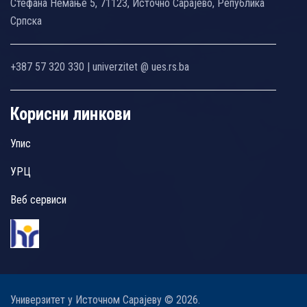
Стефана Немање 5, 71123, Источно Сарајево, Република
Српска
+387 57 320 330 | univerzitet @ ues.rs.ba
Корисни линкови
Упис
УРЦ
Веб сервиси
Универзитет у Источном Сарајеву © 2026.