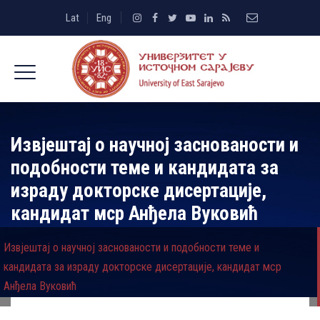
Lat
Eng
Извјештај о научној заснованости и
подобности теме и кандидата за
израду докторске дисертације,
кандидат мср Анђела Вуковић
Извјештај о научној заснованости и подобности теме и
кандидата за израду докторске дисертације, кандидат мср
Анђела Вуковић