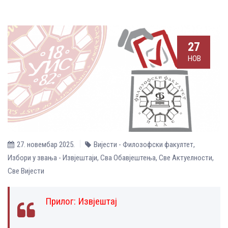
27
НОВ
27. новембар 2025.
Вијести - Филозофски факултет
,
Избори у звања - Извјештаји
,
Сва Обавјештења
,
Све Aктуелности
,
Све Вијести
Прилог:
Извјештај