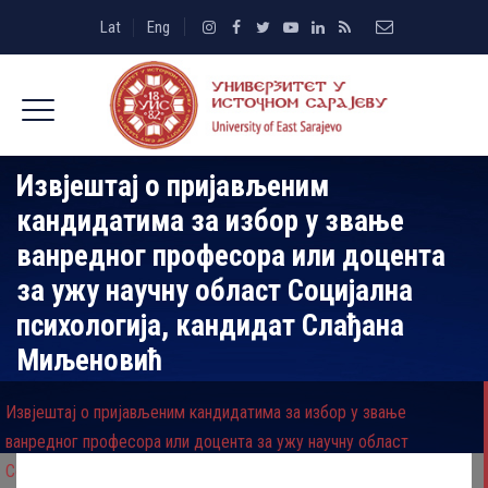
Lat
Eng
Извјештај о пријављеним
кандидатима за избор у звање
ванредног професора или доцента
за ужу научну област Социјална
психологија, кандидат Слађана
Миљеновић
Извјештај о пријављеним кандидатима за избор у звање
ванредног професора или доцента за ужу научну област
Социјална психологија, кандидат Слађана Миљеновић