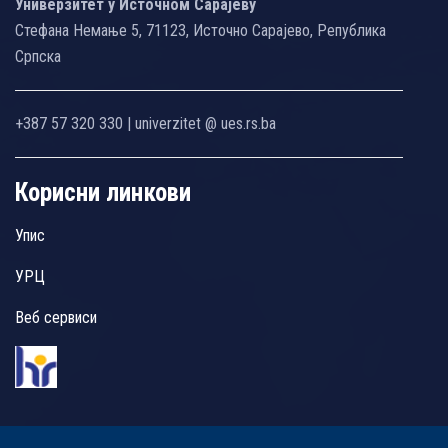
Универзитет у Источном Сарајеву
Стефана Немање 5, 71123, Источно Сарајево, Република
Српска
+387 57 320 330 | univerzitet @ ues.rs.ba
Корисни линкови
Упис
УРЦ
Веб сервиси