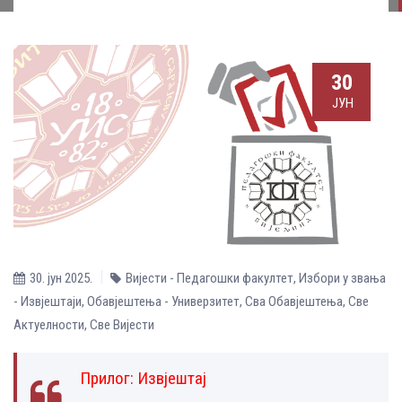
30
ЈУН
30. јун 2025.
Вијести - Педагошки факултет
,
Избори у звања
- Извјештаји
,
Обавјештења - Универзитет
,
Сва Обавјештења
,
Све
Aктуелности
,
Све Вијести
Прилог:
Извјештај