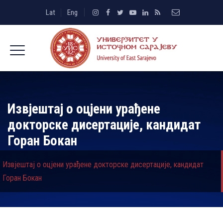
Lat
Eng
Извјештај о оцјени урађене
докторске дисертације, кандидат
Горан Бокан
Извјештај о оцјени урађене докторске дисертације, кандидат
Горан Бокан