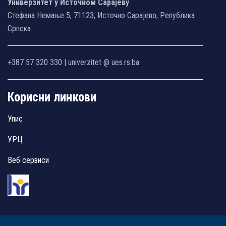
Универзитет у Источном Сарајеву
Стефана Немање 5, 71123, Источно Сарајево, Република
Српска
+387 57 320 330 | univerzitet @ ues.rs.ba
Корисни линкови
Упис
УРЦ
Веб сервиси