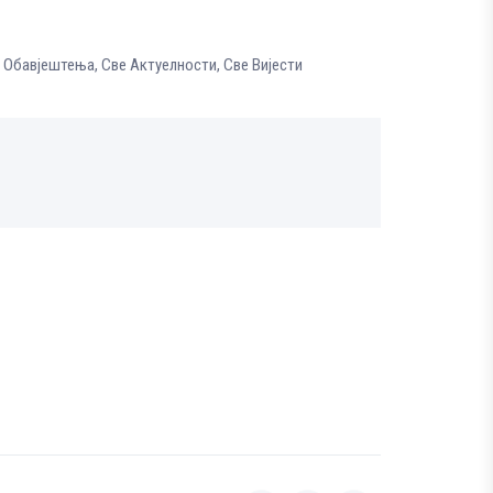
 Обавјештења
,
Све Aктуелности
,
Све Вијести