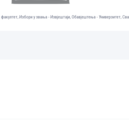
и факултет
,
Избори у звања - Извјештаји
,
Обавјештења - Универзитет
,
Сва