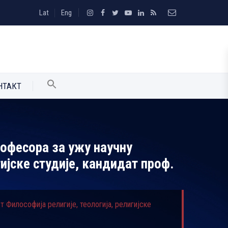
Lat
Eng
НТАКТ
офесора за ужу научну
ијске студије, кандидат проф.
 Философија религије, теологија, религијске