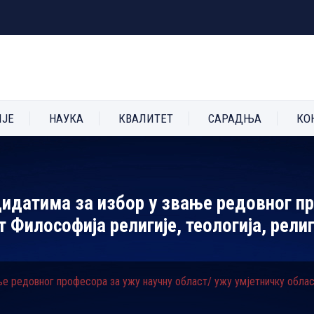
ИЈЕ
НАУКА
КВАЛИТЕТ
САРАДЊА
КО
дидатима за избор у звање редовног пр
 Философија религије, теологија, религ
е редовног професора за ужу научну област/ ужу умјетничку област