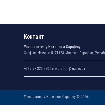
Контакт
Универзитет у Источном Сарајеву
Стефана Немање 5, 71123, Источно Сарајево, Репуб
+387 57 320 330 | univerzitet @ ues.rs.ba
Универзитет у Источном Сарајеву © 2026.