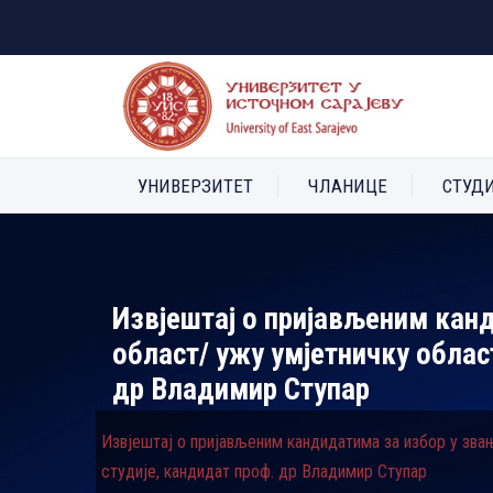
УНИВЕРЗИТЕТ
ЧЛАНИЦЕ
СТУД
Извјештај о пријављеним кан
област/ ужу умјетничку област
др Владимир Ступар
Извјештај о пријављеним кандидатима за избор у звањ
студије, кандидат проф. др Владимир Ступар