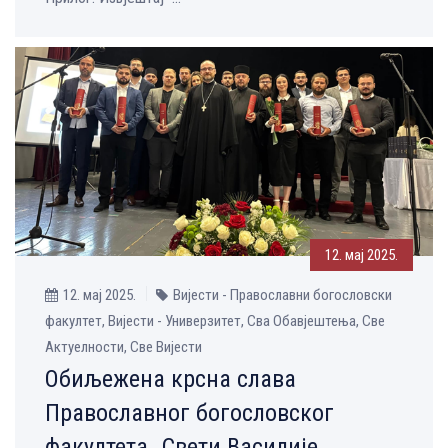
12. мај 2025.
12. мај 2025.
Вијести - Православни богословски
факултет, Вијести - Универзитет, Сва Обавјештења, Све
Aктуелности, Све Вијести
Обиљежена крсна слава
Православног богословског
факултета „Свети Василије