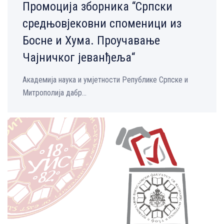
Промоција зборника “Српски
средњовјековни споменици из
Босне и Хума. Проучавање
Чајничког јеванђеља“
Академија наука и умјетности Републике Српске и
Митрополија дабр...