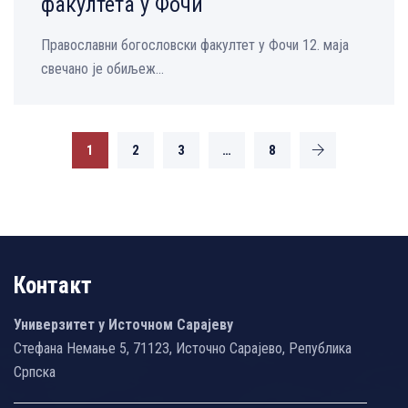
факултета у Фочи
Православни богословски факултет у Фочи 12. маја
свечано је обиљеж...
1
2
3
…
8
Контакт
Универзитет у Источном Сарајеву
Стефана Немање 5, 71123, Источно Сарајево, Република
Српска