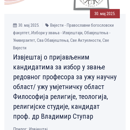
30. мај 2025.
30. мај 2025.
Вијести - Православни богословски
факултет, Избори у звања - Извјештаји, Обавјештења -
Универзитет, Сва Обавјештења, Све Aктуелности, Све
Вијести
Извјештај о пријављеним
кандидатима за избор у звање
редовног професора за ужу научну
област/ ужу умјетничку област
Философија религије, теологија,
религијске студије, кандидат
проф. др Владимир Ступар
Прилог: Извјештај ...