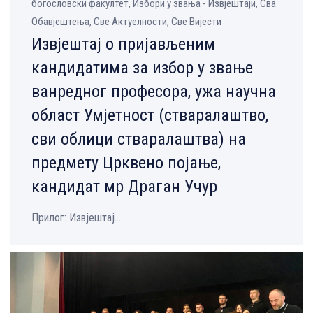
богословски факултет, Избори у звања - Извјештаји, Сва
Обавјештења, Све Aктуелности, Све Вијести
Извјештај о пријављеним
кандидатима за избор у звање
ванредног професора, ужа научна
област Умјетност (стваралаштво,
сви облици стваралаштва) на
предмету Црквено појање,
кандидат мр Драган Учур
Прилог: Извјештај...