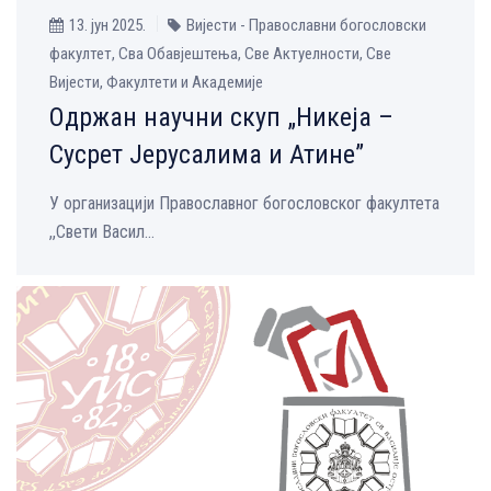
13. јун 2025.
Вијести - Православни богословски
факултет, Сва Обавјештења, Све Aктуелности, Све
Вијести, Факултети и Академије
Одржан научни скуп „Никеја –
Сусрет Јерусалима и Атине”
У организацији Православног богословског факултета
,,Свети Васил...