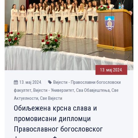
13. мај 2024.
13. мај 2024.
Вијести - Православни богословски
факултет, Вијести - Универзитет, Сва Обавјештења, Све
Aктуелности, Све Вијести
Обиљежена крсна слава и
промовисани дипломци
Православног богословског