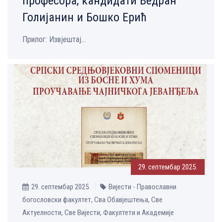
професора, кандидати Ведран
Голијанин и Бошко Ерић
Прилог: Извјештај...
29. септембар 2025.
29. септембар 2025.
Вијести - Православни
богословски факултет, Сва Обавјештења, Све
Aктуелности, Све Вијести, Факултети и Академије