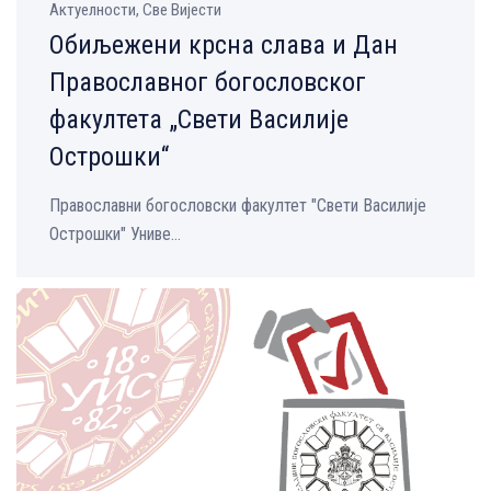
Aктуелности, Све Вијести
Обиљежени крсна слава и Дан
Православног богословског
факултета „Свети Василије
Острошки“
Православни богословски факултет "Свети Василије
Острошки" Униве...