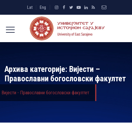
Lat
Eng
Архива категорије:
Вијести –
Православни богословски факултет
Вијести - Православни богословски факултет