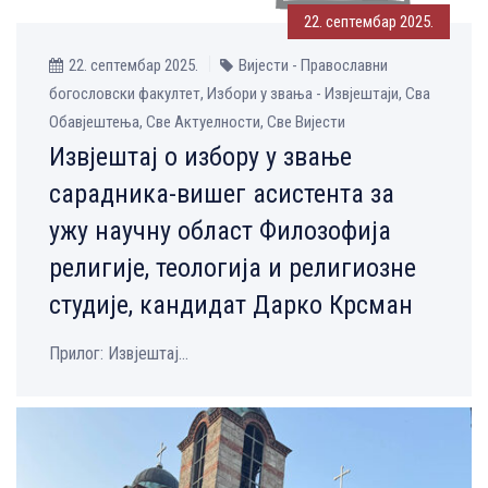
22. септембар 2025.
22. септембар 2025.
Вијести - Православни
богословски факултет, Избори у звања - Извјештаји, Сва
Обавјештења, Све Aктуелности, Све Вијести
Извјештај о избору у звање
сарадника-вишег асистента за
ужу научну област Филозофија
религије, теологија и религиозне
студије, кандидат Дарко Крсман
Прилог: Извјештај...