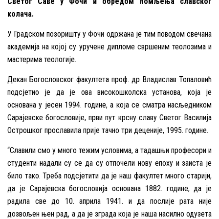
Светог Саве у Фочи и обредом ломљења славског
колача.
У Градском позоришту у Фочи одржана је тим поводом свечана
академија на којој су уручене дипломе свршеним теолозима и
мастерима теологије.
Декан Богословског факултета проф. др Владислав Топаловић
подсјетио је да је ова високошколска установа, која је
основана у јесен 1994. године, а која се сматра насљедником
Сарајевске богословије, први пут крсну славу Светог Василија
Острошког прославила прије тачно три деценије, 1995. године.
“Славили смо у много тежим условима, а тадашњи професори и
студенти надали су се да су отпочели нову епоху и заиста је
било тако. Треба подсјетити да је наш факултет много старији,
да је Сарајевска богословија основана 1882. године, да је
радила све до 10. априла 1941. и да послије рата није
дозвољен њен рад, а да је зграда која је наша насилно одузета