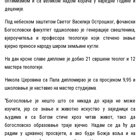
оптимизмом и са великом надом корача у наредне године и
деценије.
Под небеском заштитом Светог Василија Острошког, фочански
Богословски факултет одшколовао је генерације свештеника,
вјероучитеља и професора теологије који стечено знање
вјерно преносе народу широм земљине кугле.
На дан крсне славе дипломе је добио 21 свршени теолог и 12
мастера теологије.
Никола Церовина са Пала дипломирао је са просјеком 9,95 и
школовање је наставио на мастер студијама.
“Богословље је нешто што се никада до краја не може
изучити, јер се знање и животно искуство у заједници са
људима и са Богом стиче кроз читав живот, тако да
богословско образовање траје вјечно. Надам се да ћу да
радим у црквеној просвјети, а ако буде Божја воља и на