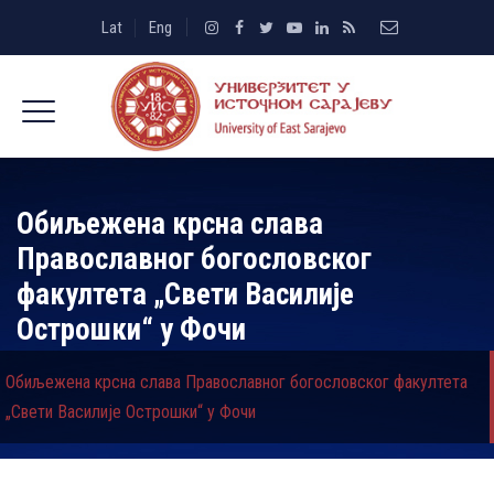
Lat
Eng
Обиљежена крсна слава
Православног богословског
факултета „Свети Василије
Острошки“ у Фочи
Обиљежена крсна слава Православног богословског факултета
„Свети Василије Острошки“ у Фочи