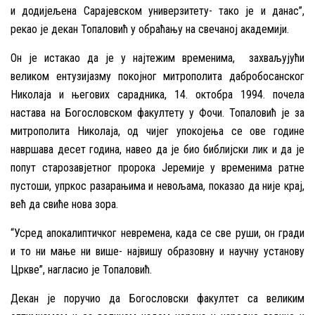
и додијељена Сарајевском универзитету- тако је и данас”,
рекао је декан Топаловић у обраћању на свечаној академији.
Он је истакао да је у најтежим временима, захваљујући
великом ентузијазму покојног митрополита дабробосанског
Николаја и његових сарадника, 14. октобра 1994. почела
настава на Богословском факултету у Фочи. Топаловић је за
митрополита Николаја, од чијег упокојења се ове године
навршава десет година, навео да је био библијски лик и да је
попут старозавјетног пророка Јеремије у временима ратне
пустоши, упркос разарањима и невољама, показао да није крај,
већ да свиће нова зора.
“Усред апокалиптичког невремена, када се све руши, он гради
и то ни мање ни више- највишу образовну и научну установу
Цркве”, нагласио је Топаловић.
Декан је поручио да Богословски факултет са великим