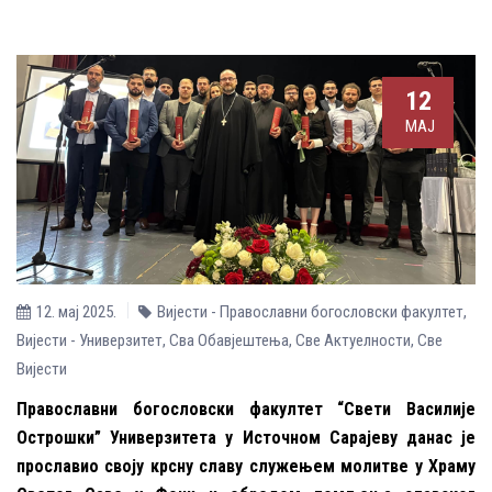
12
МАЈ
12. мај 2025.
Вијести - Православни богословски факултет
,
Вијести - Универзитет
,
Сва Обавјештења
,
Све Aктуелности
,
Све
Вијести
Православни богословски факултет “Свети Василије
Острошки” Универзитета у Источном Сарајеву данас је
прославио своју крсну славу служењем молитве у Храму