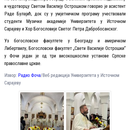
и чудотворцу Светом Василију Острошком говорио је асистент
Раде Булајић, док су у умјетничком програму учествовали
студенти Музичке академије Универзитета у Источном
Сарајеву и Хор Богословије Светог Петра Дабробосанског.
Уз богословске факултете у Београду и америчком
Либертвилу, Богословски факултет „Свети Василије Острошки“
у Фочи један је од три високошкослке установе Српске
правослaвне цркве.
Извор:
Радио Фоча
/Веб редакција Универзитета у Источном
Сарајеву