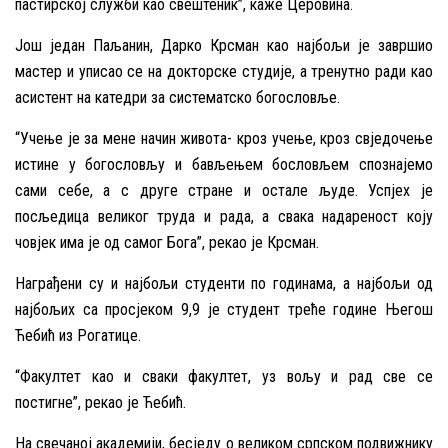
пастирској служби као свештеник”, каже Церовина.
Још један Паљанин, Дарко Крсман као најбољи је завршио
мастер и уписао се на докторске студије, а тренутно ради као
асистент на катедри за систематско богословље.
“Учење је за мене начин живота- кроз учење, кроз свједочење
истине у богословљу и бављењем бословљем спознајемо
сами себе, а с друге стране и остале људе. Успјех је
посљедица великог труда и рада, а свака надареност коју
човјек има је од самог Бога”, рекао је Крсман.
Награђени су и најбољи студенти по годинама, а најбољи од
најбољих са просјеком 9,9 је студент треће године Његош
Ћебић из Рогатице.
“Факултет као и сваки факултет, уз вољу и рад све се
постигне”, рекао је Ћебић.
На свечаној академији, бесједу о великом српском подвижнику