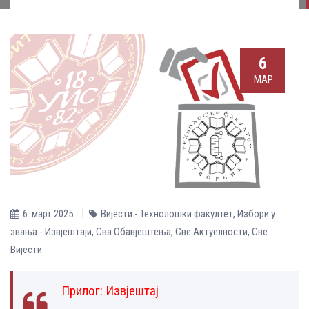
6
МАР
6. март 2025.
Вијести - Технолошки факултет
,
Избори у
звања - Извјештаји
,
Сва Обавјештења
,
Све Aктуелности
,
Све
Вијести
Прилог:
Извјештај