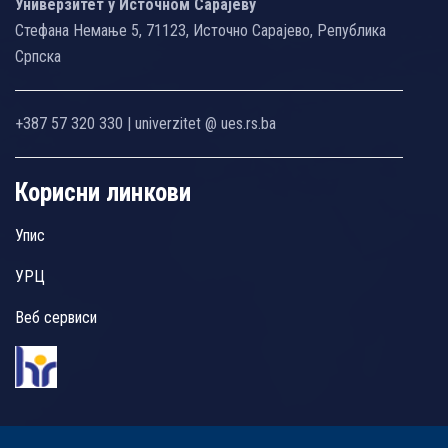
Универзитет у Источном Сарајеву
Стефана Немање 5, 71123, Источно Сарајево, Република
Српска
+387 57 320 330 | univerzitet @ ues.rs.ba
Корисни линкови
Упис
УРЦ
Веб сервиси