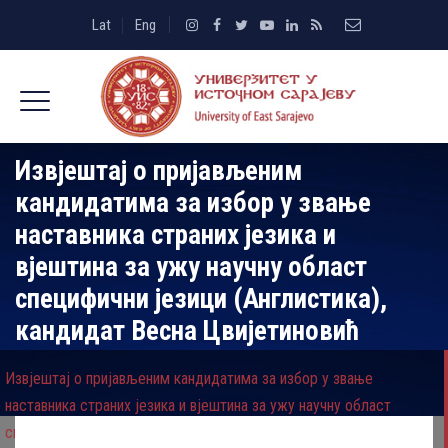
Lat
Eng
Извјештај о пријављеним
кандидатима за избор у звање
наставника страних језика и
вјештина за ужу научну област
специфични језици (Англистика),
кандидат Весна Цвијетиновић
Извјештај о пријављеним кандидатима за избор у звање
наставника страних језика и вјештина за ужу научну област
специфични језици (Англистика), кандидат Весна Цвијетиновић