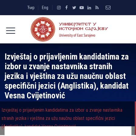
Ћир
Eng
Izvještaj o prijavljenim kandidatima za
izbor u zvanje nastavnika stranih
jezika i vještina za užu naučnu oblast
specifični jezici (Anglistika), kandidat
Vesna Cvijetinović
Izvještaj o prijavljenim kandidatima za izbor u zvanje nastavnika
stranih jezika i vještina za užu naučnu oblast specifični jezici
(Anglistika), kandidat Vesna Cvijetinović