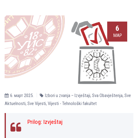
6
МАР
6. март 2025.
Izbori u zvanja – Izvještaji
,
Sva Obavještenja
,
Sve
Aktuelnosti
,
Sve Vijesti
,
Vijesti - Tehnološki fakultet
Prilog:
Izvještaj