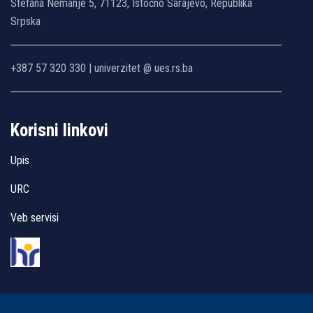
Stefana Nemanje 5, 71123, Istočno Sarajevo, Republika
Srpska
+387 57 320 330 | univerzitet @ ues.rs.ba
Korisni linkovi
Upis
URC
Veb servisi