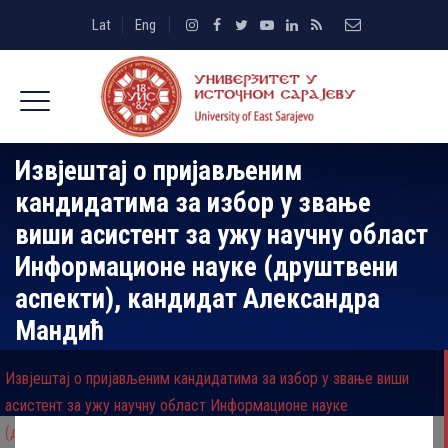
Lat
Eng
Извјештај о пријављеним
кандидатима за избор у звање
виши асистент за ужу научну област
Информационе науке (друштвени
аспекти), кандидат Александра
Мандић
Извјештај о пријављеним кандидатима за избор у звање виши
асистент за ужу научну област Информационе науке
(друштвени аспекти), кандидат Александра Мандић