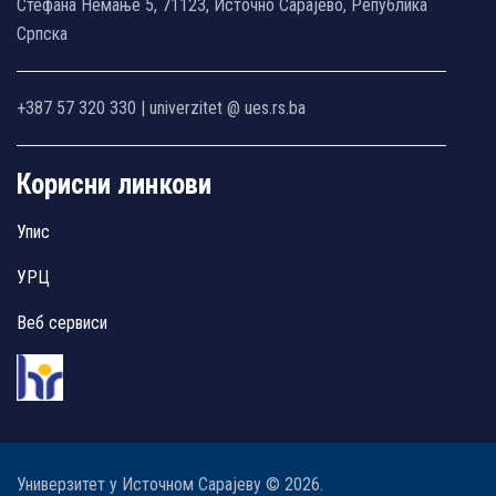
Стефана Немање 5, 71123, Источно Сарајево, Република
Српска
+387 57 320 330 | univerzitet @ ues.rs.ba
Корисни линкови
Упис
УРЦ
Веб сервиси
Универзитет у Источном Сарајеву © 2026.