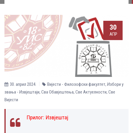
30
АПР
30. април 2024.
Вијести - Филозофски факултет
,
Избори у
звања - Извјештаји
,
Сва Обавјештења
,
Све Aктуелности
,
Све
Вијести
Прилог:
Извјештај