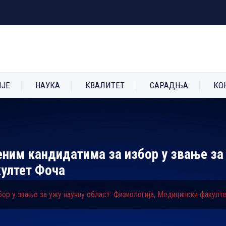
ИЈЕ
НАУКА
КВАЛИТЕТ
САРАДЊА
КО
еним кандидатима за избор у звање за 
култет Фоча
бор у звање за ужу научну област: Физиологија, Медицински факулт