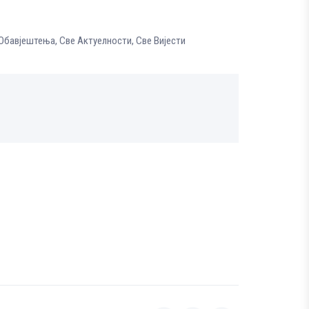
 Обавјештења
,
Све Aктуелности
,
Све Вијести