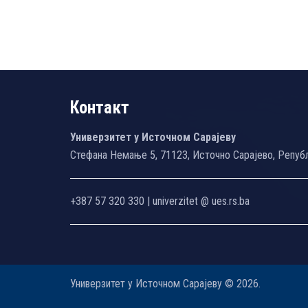
Контакт
Универзитет у Источном Сарајеву
Стефана Немање 5, 71123, Источно Сарајево, Репуб
+387 57 320 330 | univerzitet @ ues.rs.ba
Универзитет у Источном Сарајеву © 2026.