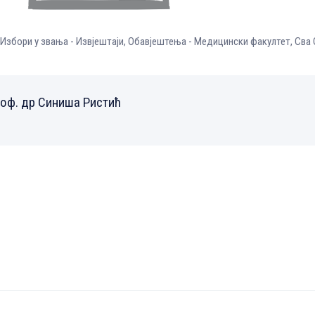
Избори у звања - Извјештаји
,
Обавјештења - Медицински факултет
,
Сва
роф. др Синиша Ристић