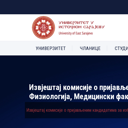
УНИВЕРЗИТЕТ
ЧЛАНИЦЕ
СТУД
Извјештај комисије о пријављ
Физиологија, Медицински фа
Извјештај комисије о пријављеним кандидатима за из