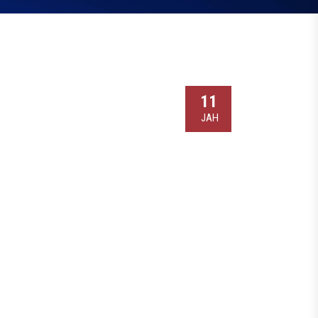
11
ЈАН