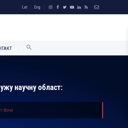
Lat
Eng
НТАКТ
ужу научну област:
ет Фоча