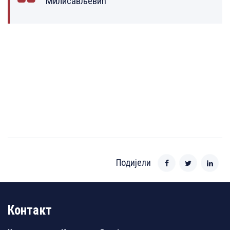
Милисављевић
Подијели
Контакт