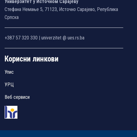
Универзитет у Источном Сарајеву
Стефана Немање 5, 71123, Источно Сарајево, Република
Српска
+387 57 320 330 | univerzitet @ ues.rs.ba
Корисни линкови
Упис
УРЦ
Веб сервиси