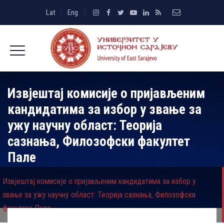
Lat
Eng
Извјештај комисије о пријављеним
кандидатима за избор у звање за
ужу научну област: Теорија
сазнања, Филозофски факултет
Пале
Извјештај комисије о пријављеним кандидатима за избор у
звање за ужу научну област: Теорија сазнања, Филозофски
факултет Пале