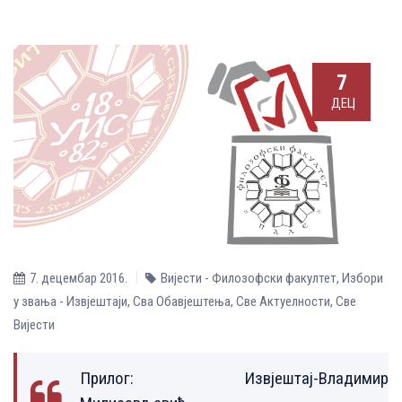
7
ДЕЦ
7. децембар 2016.
Вијести - Филозофски факултет
,
Избори
у звања - Извјештаји
,
Сва Обавјештења
,
Све Aктуелности
,
Све
Вијести
Прилог:
Извјештај-Владимир