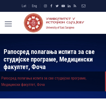
Lat
Eng
Рапосред полагања испита за све
студијске програме, Медицински
факултет, Фоча
Рапосред полагања испита за све студијске програме,
Медицински факултет, Фоча