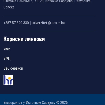
Стефана Немање 5, 71123, Источно Сарајево, Република
Српска
+387 57 320 330 | univerzitet @ ues.rs.ba
Корисни линкови
Упис
УРЦ
Веб сервиси
Универзитет у Источном Сарајеву © 2026.