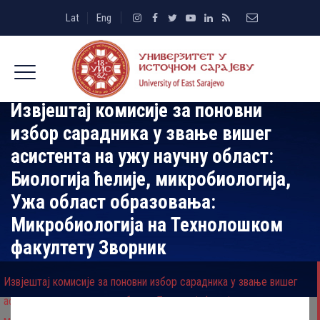
Lat
Eng
Извјештај комисије за поновни
избор сарадника у звање вишег
асистента на ужу научну област:
Биологија ћелије, микробиологија,
Ужа област образовања:
Микробиологија на Технолошком
факултету Зворник
Извјештај комисије за поновни избор сарадника у звање вишег
асистента на ужу научну област: Биологија ћелије,