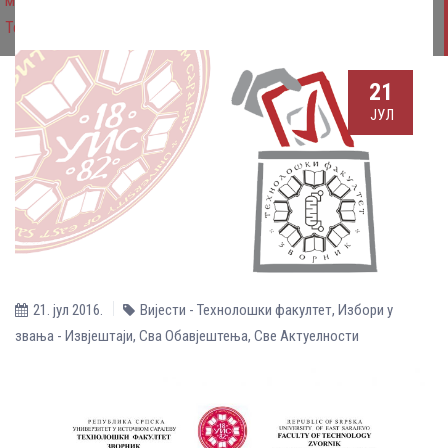
микробиологија, Ужа област образовања: Микробиологија на
Технолошком факултету Зворник
21
ЈУЛ
21. јул 2016.
Вијести - Технолошки факултет
,
Избори у
звања - Извјештаји
,
Сва Обавјештења
,
Све Aктуелности