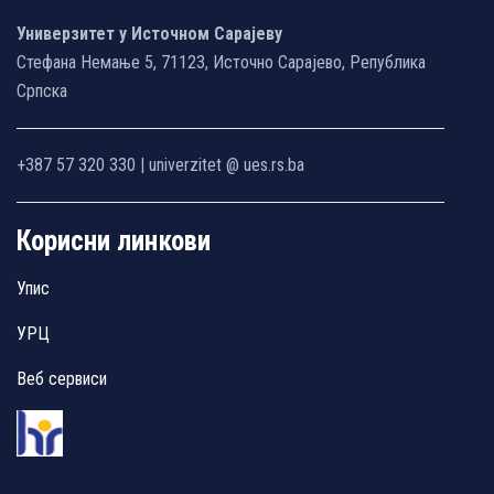
Универзитет у Источном Сарајеву
Стефана Немање 5, 71123, Источно Сарајево, Република
Српска
+387 57 320 330 | univerzitet @ ues.rs.ba
Корисни линкови
Упис
УРЦ
Веб сервиси