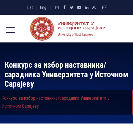
Lat
Eng
Конкурс за избор наставника/
сарадника Универзитета у Источном
Сарајеву
Конкурс за избор наставника/сарадника Универзитета у
Источном Сарајеву