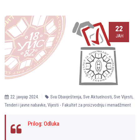
22
ЈАН
22. јануар 2024.
Sva Obavještenja
,
Sve Aktuelnosti
,
Sve Vijesti
,
Tenderi i javne nabavke
,
Vijesti - Fakultet za proizvodnju i menadžment
Prilog:
Odluka