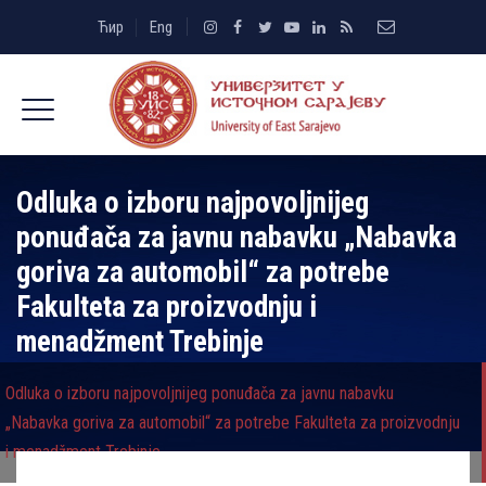
Ћир
Eng
Odluka o izboru najpovoljnijeg
ponuđača za javnu nabavku „Nabavka
goriva za automobil“ za potrebe
Fakulteta za proizvodnju i
menadžment Trebinje
Odluka o izboru najpovoljnijeg ponuđača za javnu nabavku
„Nabavka goriva za automobil“ za potrebe Fakulteta za proizvodnju
i menadžment Trebinje