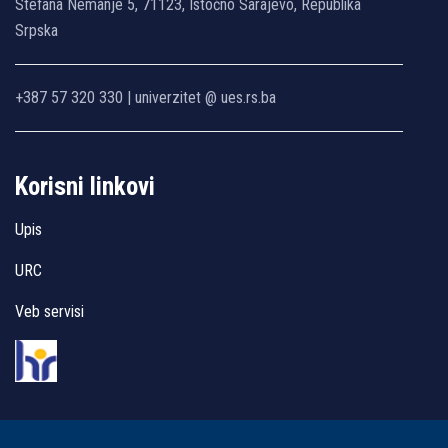
Stefana Nemanje 5, 71123, Istočno Sarajevo, Republika
Srpska
+387 57 320 330 | univerzitet @ ues.rs.ba
Korisni linkovi
Upis
URC
Veb servisi