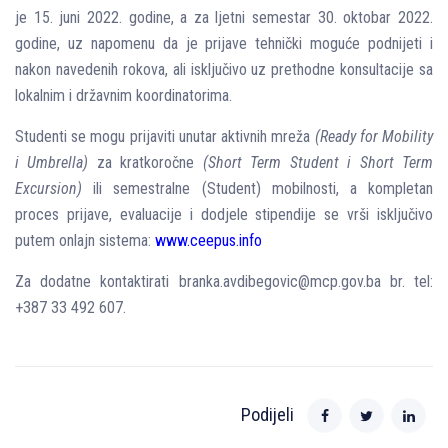
je 15. juni 2022. godine, a za ljetni semestar 30. oktobar 2022.
godine, uz napomenu da je prijave tehnički moguće podnijeti i
nakon navedenih rokova, ali isključivo uz prethodne konsultacije sa
lokalnim i državnim koordinatorima.
Studenti se mogu prijaviti unutar aktivnih mreža
(Ready for Mobility
i Umbrella)
za kratkoročne
(Short Term Student i Short Term
Excursion)
ili semestralne (Student) mobilnosti, a kompletan
proces prijave, evaluacije i dodjele stipendije se vrši isključivo
putem onlajn sistema:
www.ceepus.info
Za dodatne kontaktirati branka.avdibegovic@mcp.gov.ba br. tel:
+387 33 492 607.
Podijeli