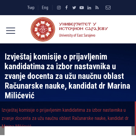
Ћир
Eng
Izvještaj komisije o prijavlјenim
kandidatima za izbor nastavnika u
zvanje docenta za užu naučnu oblast
Računarske nauke, kandidat dr Marina
Milićević
Izvještaj komisije o prijavlјenim kandidatima za izbor nastavnika u
zvanje docenta za užu naučnu oblast Računarske nauke, kandidat dr
Marina Milićević