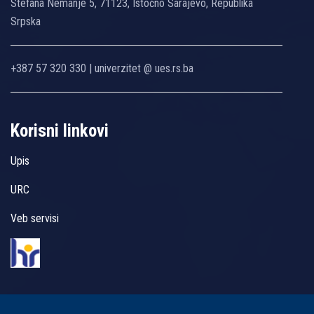
Stefana Nemanje 5, 71123, Istočno Sarajevo, Republika
Srpska
+387 57 320 330 | univerzitet @ ues.rs.ba
Korisni linkovi
Upis
URC
Veb servisi