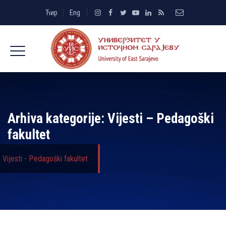
Ћир
Eng
Arhiva kategorije:
Vijesti – Pedagoški
fakultet
Vijesti - Pedagoški fakultet