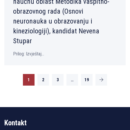
naučnu oblast Metodika vaspitno-
obrazovnog rada (Osnovi
neuronauka u obrazovanju i
kineziologiji), kandidat Nevena
Stupar
Prilog: Izvještaj...
1
2
3
…
19
Kontakt