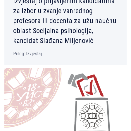
Izvještaj o prijavlјenim kandidatima
za izbor u zvanje vanrednog
profesora ili docenta za užu naučnu
oblast Socijalna psihologija,
kandidat Slađana Milјenović
Prilog: Izvještaj...