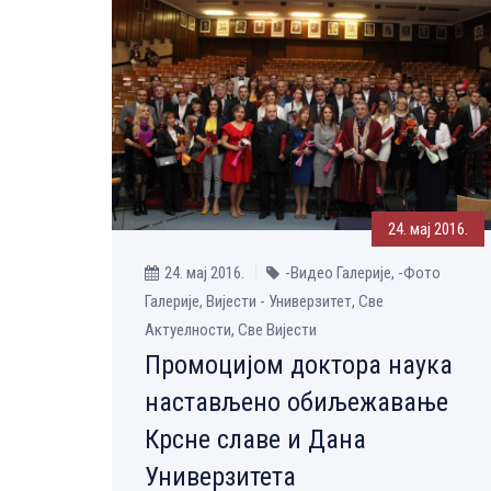
24. мај 2016.
24. мај 2016.
-Видео Галерије, -Фото
Галерије, Вијести - Универзитет, Све
Aктуелности, Све Вијести
Промоцијом доктора наука
настављено обиљежавање
Крсне славе и Дана
Универзитета