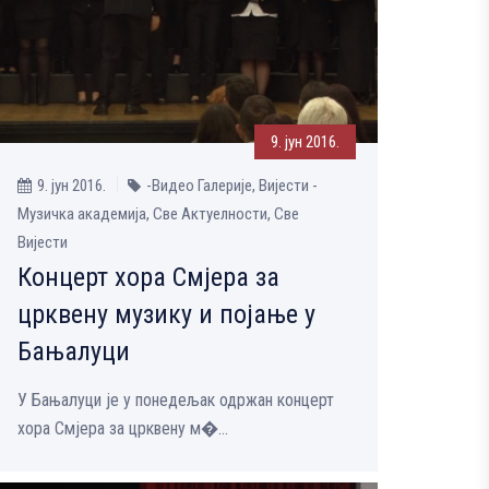
9. јун 2016.
9. јун 2016.
-Видео Галерије, Вијести -
Музичка aкадемија, Све Aктуелности, Све
Вијести
Концерт хора Смјера за
црквену музику и појање у
Бањалуци
У Бањалуци је у понедељак одржан концерт
хора Смјера за црквену м�...