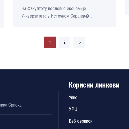
На Факултету пословне економије
Универзитета у Источном Сарајев�...
1
2
Корисни линкови
Упис
лика Српска
УРЦ
Веб сервиси