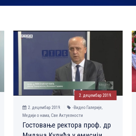
2. децембар 2019.
2. децембар 2019.
-Видео Галерије,
Медији о нама, Све Aктуелности
Гостовање ректора проф. др
Милана Кулића у емисији