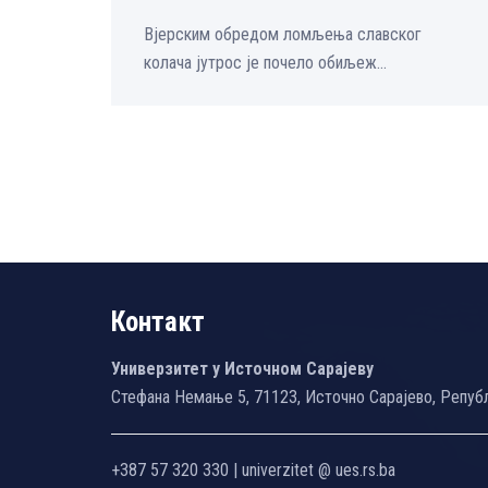
Вјерским обредом ломљења славског
колача јутрос је почело обиљеж...
Контакт
Универзитет у Источном Сарајеву
Стефана Немање 5, 71123, Источно Сарајево, Репуб
+387 57 320 330 | univerzitet @ ues.rs.ba