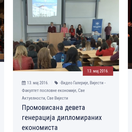
13. мај 2016.
13. мај 2016.
-Видео Галерије, Вијести -
Факултет пословне економије, Све
Aктуелности, Све Вијести
Промовисана девета
генерација дипломираних
економиста