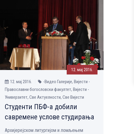
12. мај 2016.
12. мај 2016.
-Видео Галерије, Вијести -
Православни богословски факултет, Вијести -
Универзитет, Све Aктуелности, Све Вијести
Студенти ПБФ-а добили
савремене услове студирања
Архијерејском литургијом и ломљењем