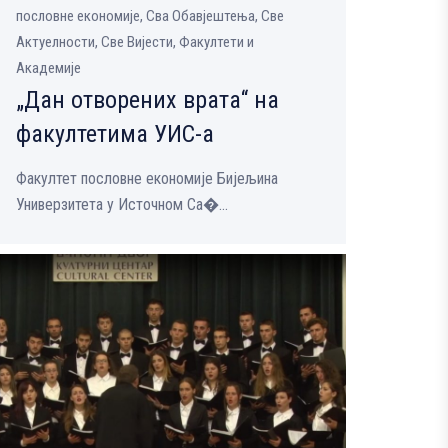
пословне економије, Сва Обавјештења, Све
Aктуелности, Све Вијести, Факултети и
Академије
„Дан отворених врата“ на
факултетима УИС-а
Факултет пословне економије Бијељина
Универзитета у Источном Са�...