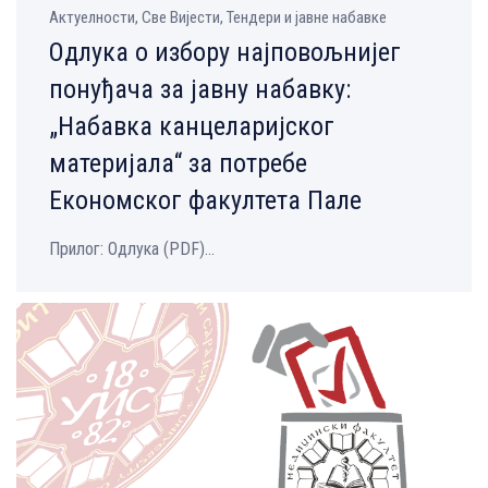
Aктуелности, Све Вијести, Тендери и јавне набавке
Одлука о избору најповољнијег
понуђача за јавну набавку:
„Набавка канцеларијског
материјала“ за потребе
Економског факултета Пале
Прилог: Одлука (PDF)...