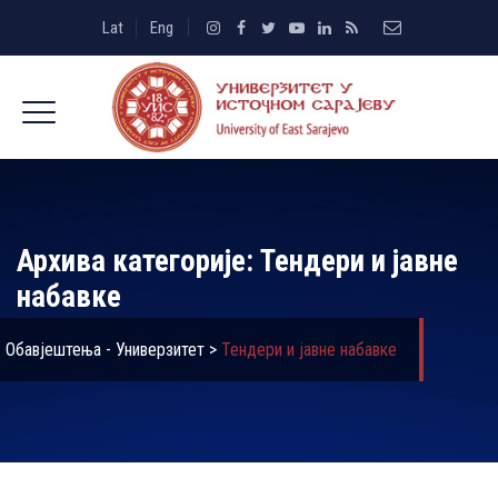
Lat
Eng
Архива категорије:
Тендери и јавне
набавке
Обавјештења - Универзитет
>
Тендери и јавне набавке