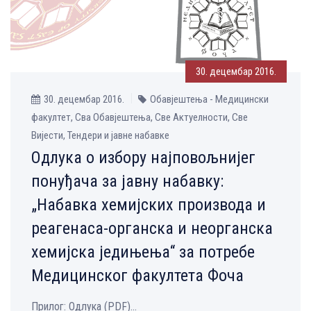
30. децембар 2016.
30. децембар 2016.
Обавјештења - Медицински
факултет, Сва Обавјештења, Све Aктуелности, Све
Вијести, Тендери и јавне набавке
Одлука о избору најповољнијег
понуђача за јавну набавку:
„Набавка хемијских производа и
реагенаса-органска и неорганска
хемијска једињења“ за потребе
Медицинског факултета Фоча
Прилог: Одлука (PDF)...