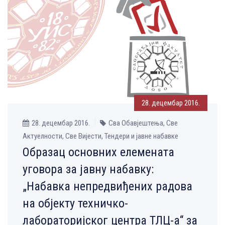
28. децембар 2016.
28. децембар 2016.
Сва Обавјештења, Све
Aктуелности, Све Вијести, Тендери и јавне набавке
Oбразац основних елемената
уговора за јавну набавку:
„Набавка непредвиђених радова
на објекту техничко-
лабораторијског центра ТЛЦ-а“ за