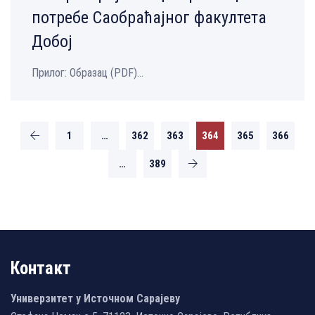
потребе Саобраћајног факултета
Добој
Прилог: Образац (PDF)...
1
…
362
363
364
365
366
…
389
Контакт
Универзитет у Источном Сарајеву