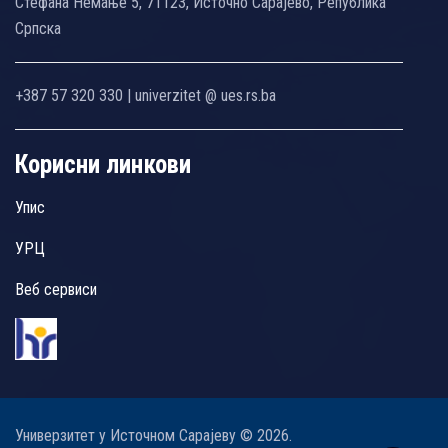
Стефана Немање 5, 71123, Источно Сарајево, Република
Српска
+387 57 320 330 | univerzitet @ ues.rs.ba
Корисни линкови
Упис
УРЦ
Веб сервиси
Универзитет у Источном Сарајеву © 2026.