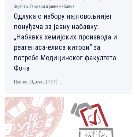
Вијести, Тендери и јавне набавке
Одлука о избору најповољнијег
понуђача за јавну набавку:
„Набавка хемијских производа и
реагенаса-елиса китови“ за
потребе Медицинског факултета
Фоча
Прилог: Одлука (PDF) ...