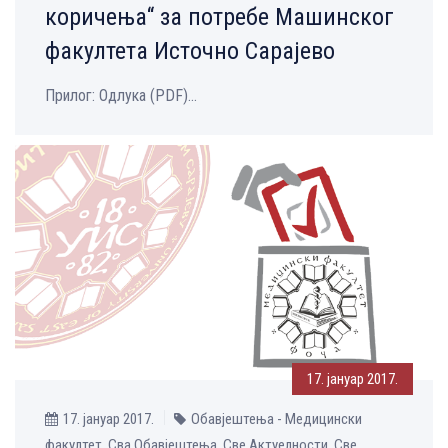
коричења“ за потребе Машинског
факултета Источно Сарајево
Прилог: Одлука (PDF)...
17. јануар 2017.
17. јануар 2017.
Обавјештења - Медицински
факултет, Сва Обавјештења, Све Aктуелности, Све