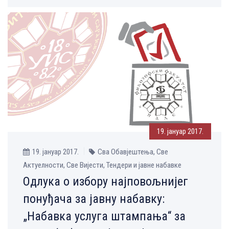
19. јануар 2017.
19. јануар 2017.
Сва Обавјештења, Све
Aктуелности, Све Вијести, Тендери и јавне набавке
Одлука о избору најповољнијег
понуђача за јавну набавку:
„Набавка услуга штампања“ за