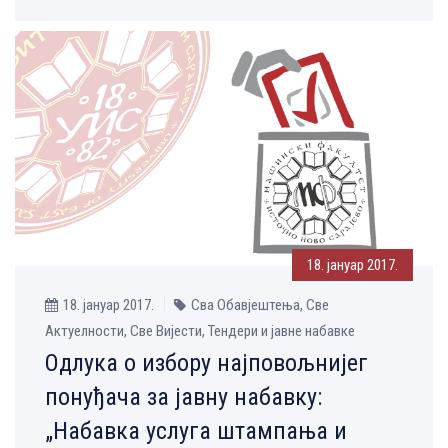
18. јануар 2017.
18. јануар 2017.
Сва Обавјештења, Све
Aктуелности, Све Вијести, Тендери и јавне набавке
Одлука о избору најповољнијег
понуђача за јавну набавку:
„Набавка услуга штампања и