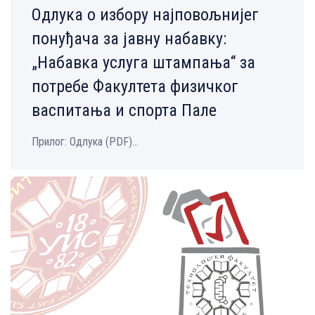
Одлука о избору најповољнијег
понуђача за јавну набавку:
„Набавка услуга штампања“ за
потребе Факултета физичког
васпитања и спорта Пале
Прилог: Одлука (PDF)...