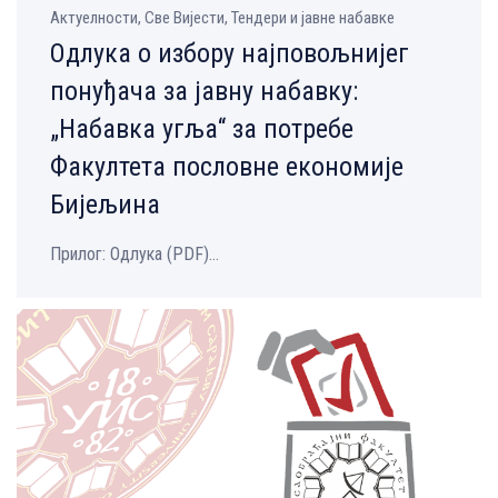
Aктуелности, Све Вијести, Тендери и јавне набавке
Одлука о избору најповољнијег
понуђача за јавну набавку:
„Набавка угља“ за потребе
Факултета пословне економије
Бијељина
Прилог: Одлука (PDF)...