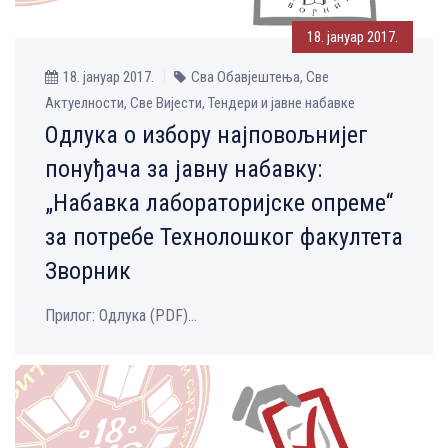
18. јануар 2017.
18. јануар 2017.
Сва Обавјештења, Све
Aктуелности, Све Вијести, Тендери и јавне набавке
Одлука о избору најповољнијег
понуђача за јавну набавку:
„Набавка лабораторијске опреме“
за потребе Технолошког факултета
Зворник
Прилог: Одлука (PDF)...