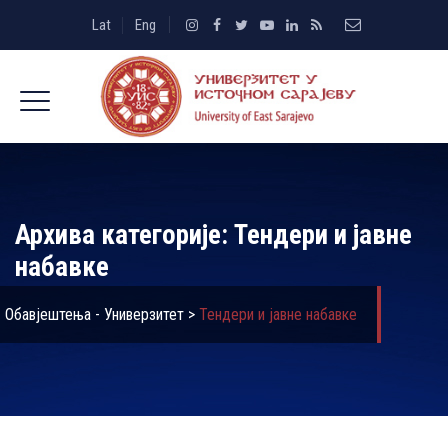
Lat
Eng
Архива категорије:
Тендери и јавне
набавке
Обавјештења - Универзитет
>
Тендери и јавне набавке