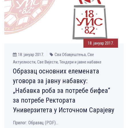
18. јануар 2017.
18. јануар 2017.
Сва Обавјештења, Све
Aктуелности, Све Вијести, Тендери и јавне набавке
Oбразац основних елемената
уговора за јавну набавку:
„Набавка роба за потребе бифеа“
за потребе Ректората
Универзитета у Источном Сарајеву
Прилог: Образац (PDF)...