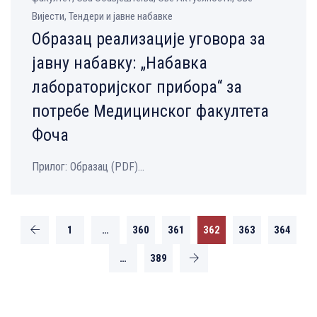
Вијести, Тендери и јавне набавке
Образац реализације уговора за
јавну набавку: „Набавка
лабораторијског прибора“ за
потребе Медицинског факултета
Фоча
Прилог: Образац (PDF)...
1
…
360
361
362
363
364
…
389