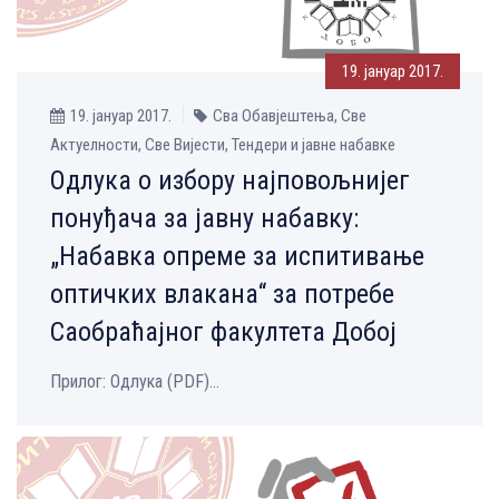
19. јануар 2017.
19. јануар 2017.
Сва Обавјештења, Све
Aктуелности, Све Вијести, Тендери и јавне набавке
Одлука о избору најповољнијег
понуђача за јавну набавку:
„Набавка опреме за испитивање
оптичких влакана“ за потребе
Саобраћајног факултета Добој
Прилог: Одлука (PDF)...