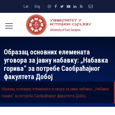
Lat
Eng
Образац основних елемената
уговора за јавну набавку: „Набавка
горива“ за потребе Саобраћајног
факултета Добој
Образац основних елемената уговора за јавну набавку: „Набавка
горива“ за потребе Саобраћајног факултета Добој