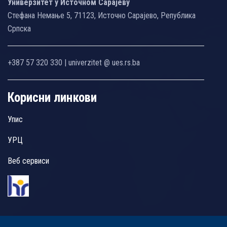
Универзитет у Источном Сарајеву
Стефана Немање 5, 71123, Источно Сарајево, Република
Српска
+387 57 320 330 | univerzitet @ ues.rs.ba
Корисни линкови
Упис
УРЦ
Веб сервиси