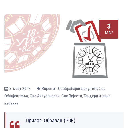
3
МАР
3. март 2017.
Вијести - Саобраћајни факултет
,
Сва
Обавјештења
,
Све Aктуелности
,
Све Вијести
,
Тендери и јавне
набавке
Прилог:
Образац (PDF)