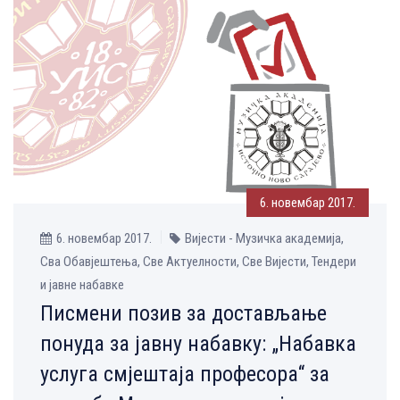
6. новембар 2017.
6. новембар 2017.
Вијести - Музичка aкадемија,
Сва Обавјештења, Све Aктуелности, Све Вијести, Тендери
и јавне набавке
Писмени позив за достављање
понуда за јавну набавку: „Набавка
услуга смјештаја професора“ за