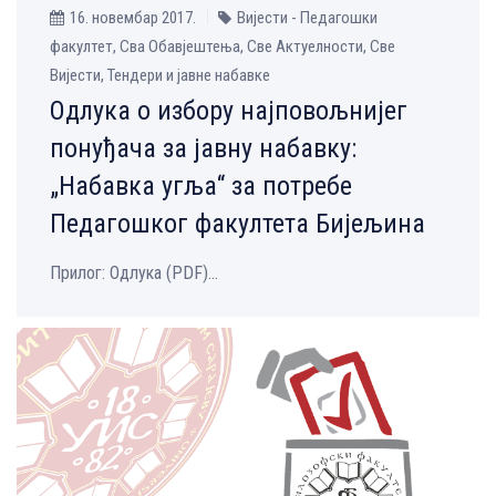
16. новембар 2017.
Вијести - Педагошки
факултет, Сва Обавјештења, Све Aктуелности, Све
Вијести, Тендери и јавне набавке
Одлукa о избору најповољнијег
понуђача за јавну набавку:
„Набавка угља“ за потребе
Педагошког факултета Бијељина
Прилог: Одлука (PDF)...