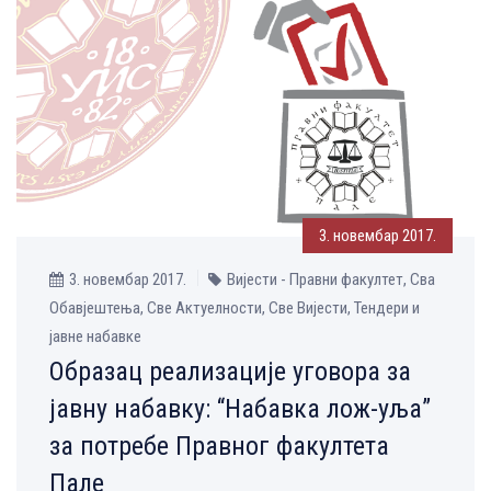
3. новембар 2017.
3. новембар 2017.
Вијести - Правни факултет, Сва
Обавјештења, Све Aктуелности, Све Вијести, Тендери и
јавне набавке
Oбразац реализације уговора за
јавну набавку: “Набавка лож-уља”
за потребе Правног факултета
Пале