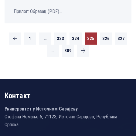
Прилог: Образац (PDF)...
1
…
323
324
325
326
327
…
389
Контакт
Универзитет у Источном Сарајеву
Стефана Немање 5, 71123, Источно Сарајево, Република
Српска