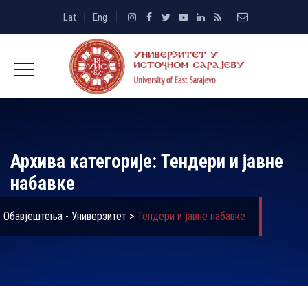
Lat
Eng
Архива категорије:
Тендери и јавне
набавке
Обавјештења - Универзитет
>
Тендери и јавне набавке