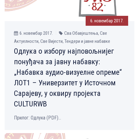
6. новембар 2017.
6. новембар 2017.
Сва Обавјештења, Све
Aктуелности, Све Вијести, Тендери и јавне набавке
Одлука о избору најповољнијег
понуђача за јавну набавку:
„Набавка аудио-визуелне опреме“
ЛОТ1 – Универзитет у Источном
Сарајеву, у оквиру пројекта
CULTURWB
Прилог: Одлука (PDF)...