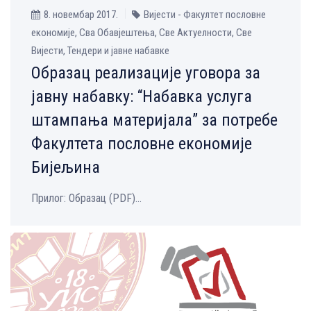
8. новембар 2017.
Вијести - Факултет пословне
економије, Сва Обавјештења, Све Aктуелности, Све
Вијести, Тендери и јавне набавке
Образац реализације уговора за
јавну набавку: “Набавка услуга
штампања материјала” за потребе
Факултета пословне економије
Бијељина
Прилог: Образац (PDF)...