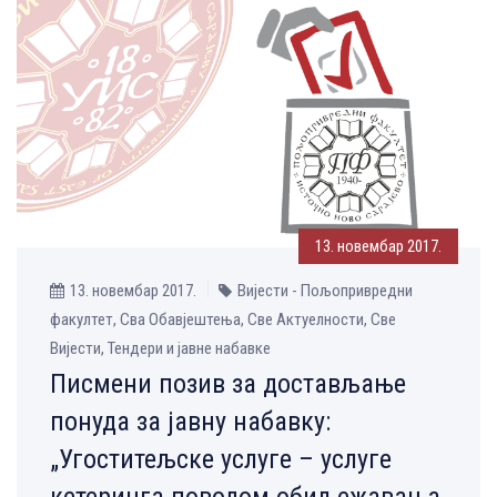
13. новембар 2017.
13. новембар 2017.
Вијести - Пољопривредни
факултет, Сва Обавјештења, Све Aктуелности, Све
Вијести, Тендери и јавне набавке
Писмени позив за достављање
понуда за јавну набавку:
„Угоститељске услуге – услуге
кетеринга поводом обиљежавања