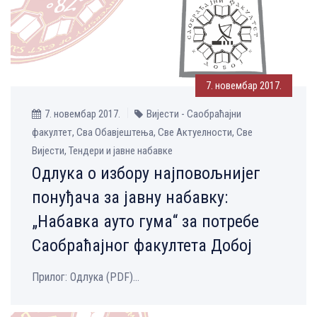
7. новембар 2017.
7. новембар 2017.
Вијести - Саобраћајни
факултет, Сва Обавјештења, Све Aктуелности, Све
Вијести, Тендери и јавне набавке
Одлука о избору најповољнијег
понуђача за јавну набавку:
„Набавка ауто гума“ за потребе
Саобраћајног факултета Добој
Прилог: Одлука (PDF)...