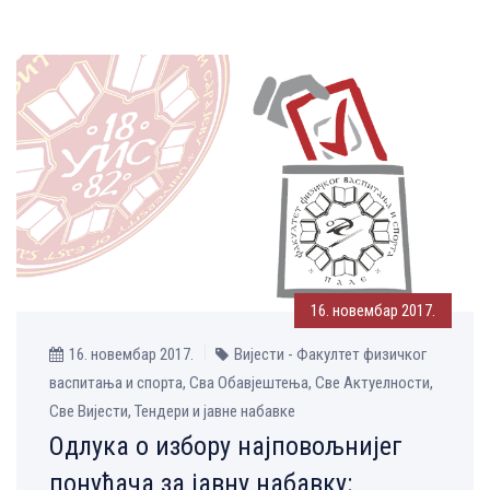
16. новембар 2017.
16. новембар 2017.
Вијести - Факултет физичког
васпитања и спорта, Сва Обавјештења, Све Aктуелности,
Све Вијести, Тендери и јавне набавке
Одлукa о избору најповољнијег
понуђача за јавну набавку: