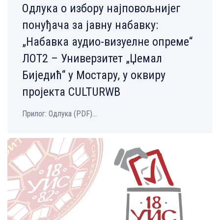
Одлука о избору најповољнијег
понуђача за јавну набавку:
„Набавка аудио-визуелне опреме“
ЛОТ2 – Универзитет „Џемал
Биједић“ у Мостару, у оквиру
пројекта CULTURWB
Прилог: Одлука (PDF)...