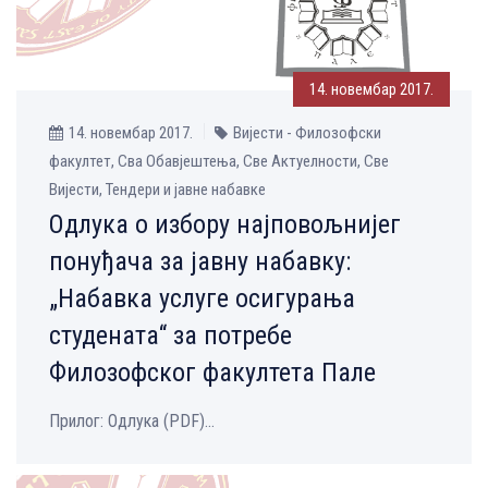
14. новембар 2017.
14. новембар 2017.
Вијести - Филозофски
факултет, Сва Обавјештења, Све Aктуелности, Све
Вијести, Тендери и јавне набавке
Одлука о избору најповољнијег
понуђача за јавну набавку:
„Набавка услуге осигурања
студената“ за потребе
Филозофског факултета Пале
Прилог: Одлука (PDF)...