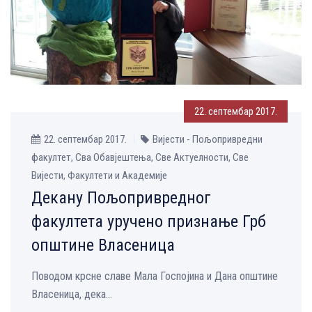
22. септембар 2017.
22. септембар 2017.
Вијести - Пољопривредни
факултет, Сва Обавјештења, Све Aктуелности, Све
Вијести, Факултети и Академије
Декану Пољопривредног
факултета уручено признање Грб
општине Власеница
Поводом крсне славе Мала Госпојина и Дана општине
Власеница, дека...