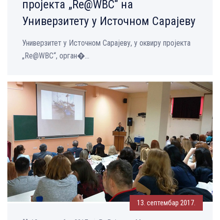
пројекта „Rе@WBC“ на
Универзитету у Источном Сарајеву
Универзитет у Источном Сарајеву, у оквиру пројекта
„Rе@WBC“, орган�...
13. септембар 2017.