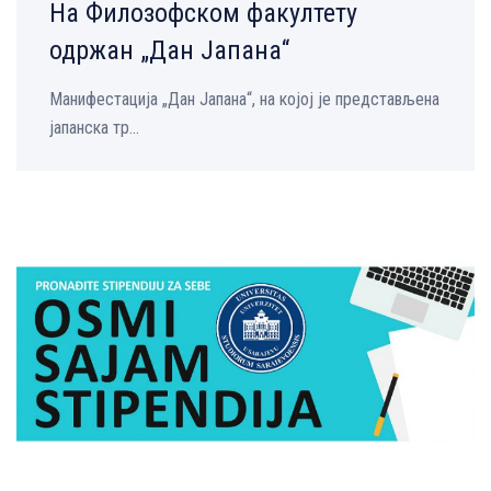
На Филозофском факултету
одржан „Дан Јапана“
Манифестација „Дан Јапана“, на којој је представљена
јапaнска тр...