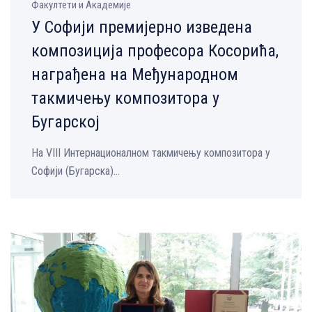
Факултети и Академије
У Софији премијерно изведена
композиција професора Косорића,
награђена на Међународном
такмичењу композитора у
Бугарској
На VIII Интернационалном такмичењу композитора у
Софији (Бугарска)...