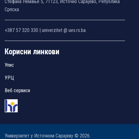
Стефана Немање 5, 71123, Источно Сарајево, Република
Српска
+387 57 320 330 | univerzitet @ ues.rs.ba
Корисни линкови
Упис
УРЦ
Веб сервиси
Универзитет у Источном Сарајеву © 2026.