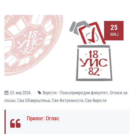
25
МАЈ
25. мај 2026.
Вијести - Пољопривредни факултет
,
Огласи за
посао
,
Сва Обавјештења
,
Све Aктуелности
,
Све Вијести
Прилог:
Оглас