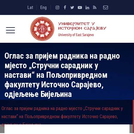
Lat
Eng
Оглас за пријем радника на радно
мјесто „Стручни сарадник у
настави“ на Пољопривредном
факултету Источно Сарајево,
одјељење Бијељина
Оглас за пријем радника на радно мјесто „Стручни сарадник у
настави“ на Пољопривредном факултету Источно Сарајево,
одјељење Бијељина