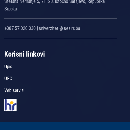
Stefana Nemanje 5, 71123, Istočno Sarajevo, Republika
Srpska
+387 57 320 330 | univerzitet @ ues.rs.ba
Korisni linkovi
Upis
URC
Veb servisi