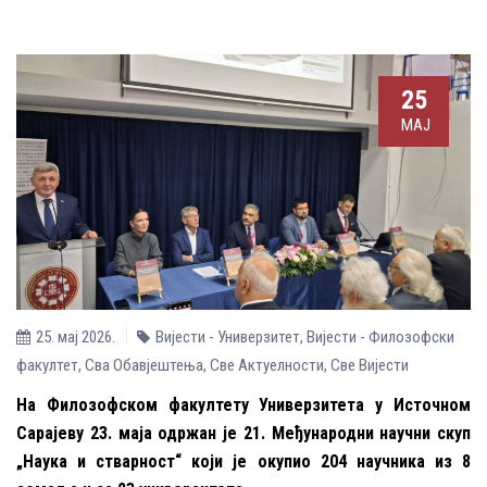
25
МАЈ
25. мај 2026.
Вијести - Универзитет
,
Вијести - Филозофски
факултет
,
Сва Обавјештења
,
Све Aктуелности
,
Све Вијести
На Филозофском факултету Универзитета у Источном
Сарајеву 23. маја одржан је 21. Међународни научни скуп
„Наука и стварност“ који је окупио 204 научника из 8