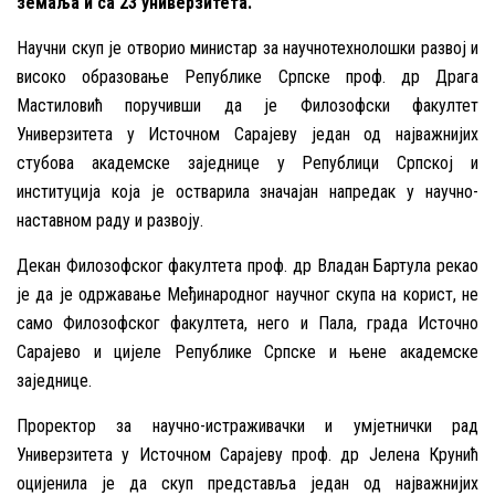
земаља и са 23 универзитета.
Научни скуп је отворио министар за научнотехнолошки развој и
високо образовање Републике Српске проф. др Драга
Мастиловић поручивши да је Филозофски факултет
Универзитета у Источном Сарајеву један од најважнијих
стубова академске заједнице у Републици Српској и
институција која је остварила значајан напредак у научно-
наставном раду и развоју.
Декан Филозофског факултета проф. др Владан Бартула рекао
је да је одржавање Међинародног научног скупа на корист, не
само Филозофског факултета, него и Пала, града Источно
Сарајево и цијеле Републике Српске и њене академске
заједнице.
Проректор за научно-истраживачки и умјетнички рад
Универзитета у Источном Сарајеву проф. др Јелена Крунић
оцијенила је да скуп представља један од најважнијих