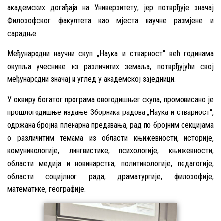
академских догађаја на Универзитету, јер потврђује значај
Филозофског факултета као мјеста научне размјене и
сарадње.
Међународни научни скуп „Наука и стварност“ већ годинама
окупља учеснике из различитих земаља, потврђујући свој
међународни значај и углед у академској заједници.
У оквиру богатог програма овогодишњег скупа, промовисано је
прошлогодишње издање Зборника радова „Наука и стварност“,
одржана бројна пленарна предавања, рад по бројним секцијама
о различитим темама из области књижевности, историје,
комуникологије, лингвистике, психологије, књижевности,
области медија и новинарства, политикологије, педагогије,
области социјлног рада, драматургије, филозофије,
математике, географије.