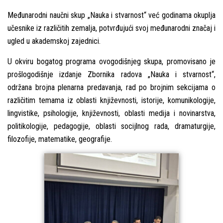
Međunarodni naučni skup „Nauka i stvarnost“ već godinama okuplja
učesnike iz različitih zemalja, potvrđujući svoj međunarodni značaj i
ugled u akademskoj zajednici.
U okviru bogatog programa ovogodišnjeg skupa, promovisano je
prošlogodišnje izdanje Zbornika radova „Nauka i stvarnost“,
održana brojna plenarna predavanja, rad po brojnim sekcijama o
različitim temama iz oblasti književnosti, istorije, komunikologije,
lingvistike, psihologije, književnosti, oblasti medija i novinarstva,
politikologije, pedagogije, oblasti socijlnog rada, dramaturgije,
filozofije, matematike, geografije.