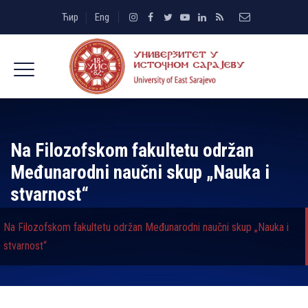
Ћир
Eng
Na Filozofskom fakultetu održan
Međunarodni naučni skup „Nauka i
stvarnost“
Na Filozofskom fakultetu održan Međunarodni naučni skup „Nauka i
stvarnost“