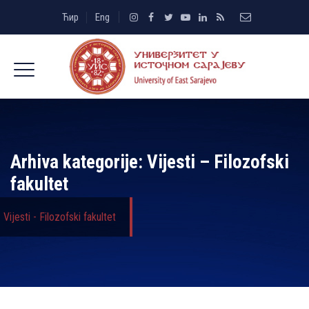
Ћир
Eng
Arhiva kategorije:
Vijesti – Filozofski
fakultet
Vijesti - Filozofski fakultet