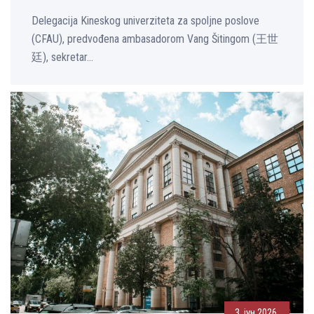
Delegacija Kineskog univerziteta za spoljne poslove
(CFAU), predvođena ambasadorom Vang Šitingom (王世
廷), sekretar...
3. јун 2026.