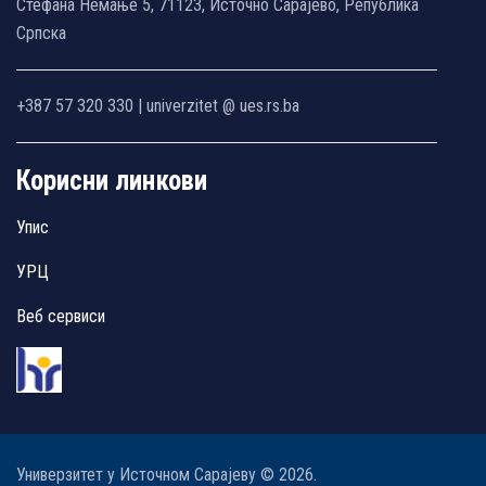
Стефана Немање 5, 71123, Источно Сарајево, Република
Српска
+387 57 320 330 | univerzitet @ ues.rs.ba
Корисни линкови
Упис
УРЦ
Веб сервиси
Универзитет у Источном Сарајеву © 2026.