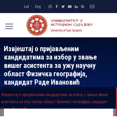
Lat
Eng
Извјештај о пријављеним
кандидатима за избор у звање
вишег асистента за ужу научну
област Физичка географија,
кандидат Раде Ивановић
Извјештај о пријављеним кандидатима за избор у звање вишег
асистента за ужу научну област Физичка географија, кандидат
Раде Ивановић