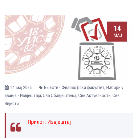
14
МАЈ
14. мај 2026.
Вијести - Филозофски факултет
,
Избори у
звања - Извјештаји
,
Сва Обавјештења
,
Све Aктуелности
,
Све
Вијести
Прилог:
Извјештај