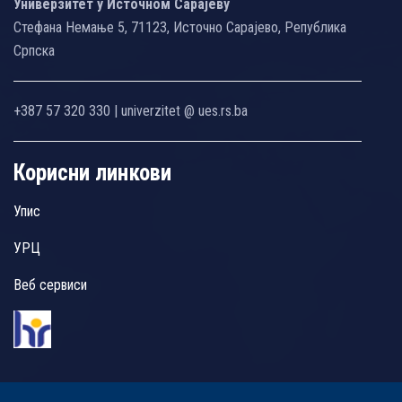
Универзитет у Источном Сарајеву
Стефана Немање 5, 71123, Источно Сарајево, Република
Српска
+387 57 320 330 | univerzitet @ ues.rs.ba
Корисни линкови
Упис
УРЦ
Веб сервиси