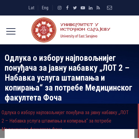
Lat
Eng
Одлука о избору најповољнијег
понуђача за јавну набавку „ЛОТ 2 –
Набавка услуга штампања и
копирања“ за потребе Медицинског
факултета Фоча
Одлука о избору најповољнијег понуђача за јавну набавку „ЛОТ
2 – Набавка услуга штампања и копирања“ за потребе
Медицинског факултета Фоча