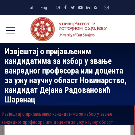
Lat
Eng
Извјештај о пријављеним
кандидатима за избор у звање
ванредног професора или доцента
за ужу научну област Новинарство,
кандидат Дејана Радовановић
Шаренац
Извјештај о пријављеним кандидатима за избор у звање
ванредног професора или доцента за ужу научну област
Новинарство, кандидат Дејана Радовановић Шаренац