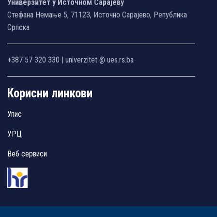
Универзитет у Источном Сарајеву
Стефана Немање 5, 71123, Источно Сарајево, Република
Српска
+387 57 320 330 | univerzitet @ ues.rs.ba
Корисни линкови
Упис
УРЦ
Веб сервиси