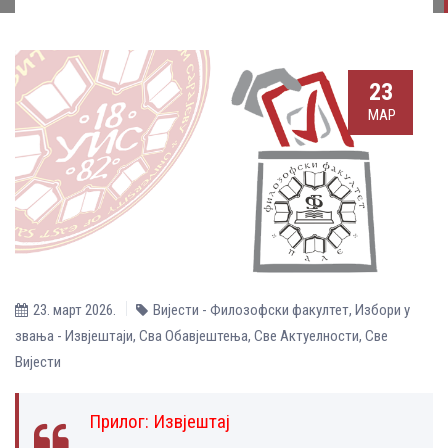
23
МАР
23. март 2026.
Вијести - Филозофски факултет
,
Избори у
звања - Извјештаји
,
Сва Обавјештења
,
Све Aктуелности
,
Све
Вијести
Прилог:
Извјештај