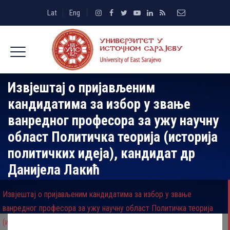
Lat
Eng
Извјештај о пријављеним
кандидатима за избор у звање
ванредног професора за ужу научну
област Политичка теорија (историја
политичких идеја), кандидат др
Данијела Лакић
Извјештај о пријављеним кандидатима за избор у звање
ванредног професора за ужу научну област Политичка теорија
(историја политичких идеја), кандидат др Данијела Лакић