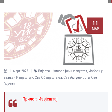
11
МАР
11. март 2026.
Вијести - Филозофски факултет
,
Избори у
звања - Извјештаји
,
Сва Обавјештења
,
Све Aктуелности
,
Све
Вијести
Прилог:
Извјештај