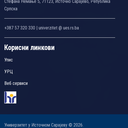
Стефана Немање 5, 71123, Источно Сарајево, Република
Српска
+387 57 320 330 | univerzitet @ ues.rs.ba
Корисни линкови
Упис
УРЦ
Веб сервиси
Универзитет у Источном Сарајеву © 2026.