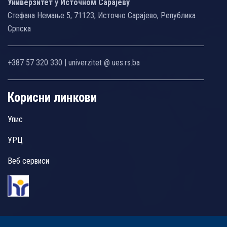
Универзитет у Источном Сарајеву
Стефана Немање 5, 71123, Источно Сарајево, Република
Српска
+387 57 320 330 | univerzitet @ ues.rs.ba
Корисни линкови
Упис
УРЦ
Веб сервиси