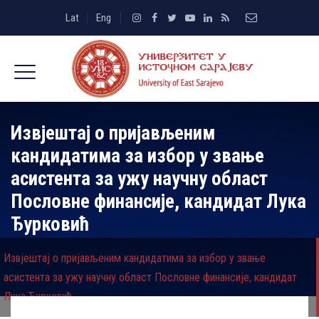
Lat
Eng
Извјештај о пријављеним
кандидатима за избор у звање
асистента за ужу научну област
Пословне финансије, кандидат Лука
Ђурковић
Извјештај о пријављеним кандидатима за избор у звање
асистента за ужу научну област Пословне финансије, кандидат
Лука Ђурковић