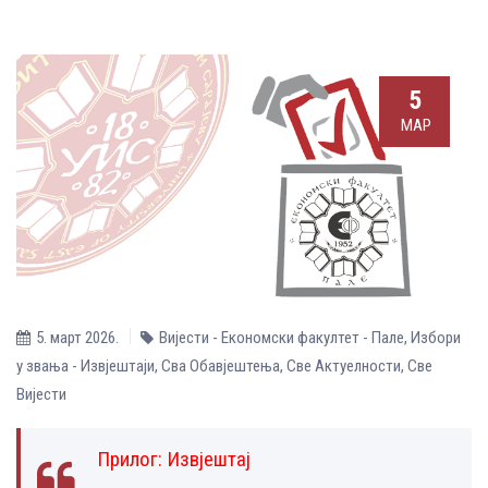
5
МАР
5. март 2026.
Вијести - Економски факултет - Пале
,
Избори
у звања - Извјештаји
,
Сва Обавјештења
,
Све Aктуелности
,
Све
Вијести
Прилог:
Извјештај