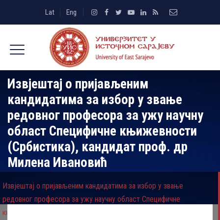
Lat
Eng
Извјештај о пријављеним
кандидатима за избор у звање
редовног професора за ужу научну
област Специфичне књижевности
(Србистика), кандидат проф. др
Милена Ивановић
Извјештај о пријављеним кандидатима за избор у звање
редовног професора за ужу научну област Специфичне
књижевности (Србистика), кандидат проф. др Милена Ивановић