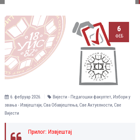
6
ФЕБ
6. фебруар 2026.
Вијести - Педагошки факултет
,
Избори у
звања - Извјештаји
,
Сва Обавјештења
,
Све Aктуелности
,
Све
Вијести
Прилог:
Извјештај