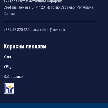
Универзитет у Источном Сарајеву
Стефана Немање 5, 71123, Источно Сарајево, Република
Српска
+387 57 320 330 | univerzitet @ ues.rs.ba
Корисни линкови
Упис
УРЦ
Веб сервиси