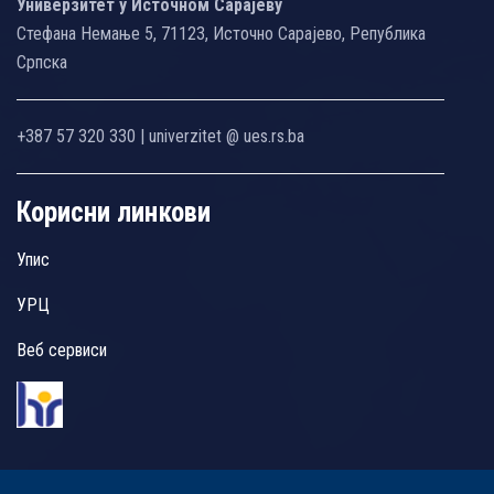
Универзитет у Источном Сарајеву
Стефана Немање 5, 71123, Источно Сарајево, Република
Српска
+387 57 320 330 | univerzitet @ ues.rs.ba
Корисни линкови
Упис
УРЦ
Веб сервиси