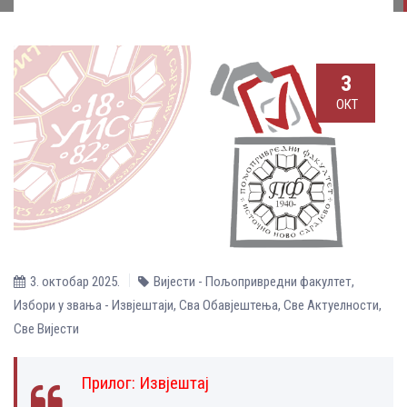
3
ОКТ
3. октобар 2025.
Вијести - Пољопривредни факултет
,
Избори у звања - Извјештаји
,
Сва Обавјештења
,
Све Aктуелности
,
Све Вијести
Прилог:
Извјештај