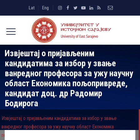
Lat
Eng
Извјештај о пријављеним
кандидатима за избор у звање
ванредног професора за ужу научну
област Економика пољопривреде,
кандидат доц. др Радомир
Бодирога
Извјештај о пријављеним кандидатима за избор у звање
ванредног професора за ужу научну област Економика
пољопривреде, кандидат доц. др Радомир Бодирога