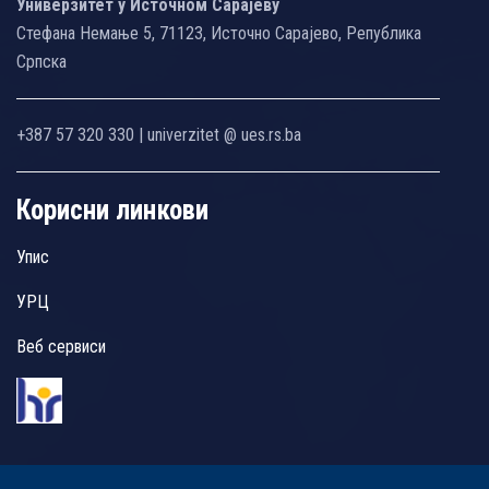
Универзитет у Источном Сарајеву
Стефана Немање 5, 71123, Источно Сарајево, Република
Српска
+387 57 320 330 | univerzitet @ ues.rs.ba
Корисни линкови
Упис
УРЦ
Веб сервиси