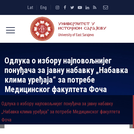
Lat
Eng
Одлука о избору најповољнијег
понуђача за јавну набавку „Набавка
клима уређаја“ за потребе
Медицинског факултета Фоча
Одлука о избору најповољнијег понуђача за јавну набавку
„Набавка клима уређаја“ за потребе Медицинског факултета
Фоча