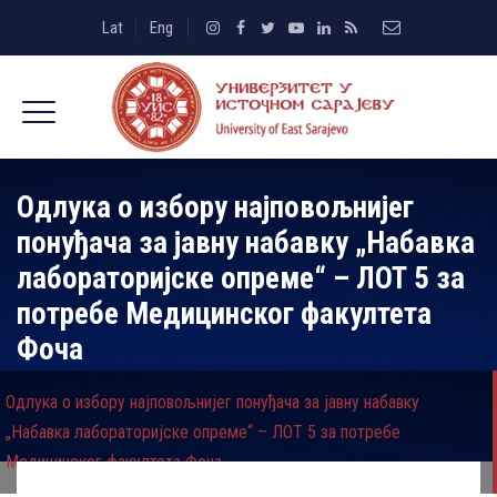
Lat
Eng
Одлука о избору најповољнијег
понуђача за јавну набавку „Набавка
лабораторијске опреме“ – ЛОТ 5 за
потребе Медицинског факултета
Фоча
Одлука о избору најповољнијег понуђача за јавну набавку
„Набавка лабораторијске опреме“ – ЛОТ 5 за потребе
Медицинског факултета Фоча