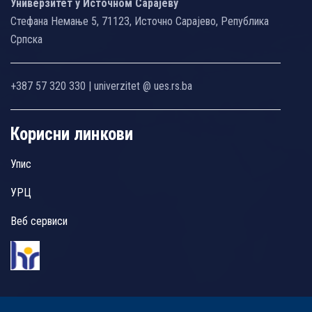
Универзитет у Источном Сарајеву
Стефана Немање 5, 71123, Источно Сарајево, Република
Српска
+387 57 320 330 | univerzitet @ ues.rs.ba
Корисни линкови
Упис
УРЦ
Веб сервиси