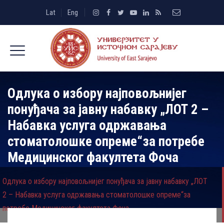
Lat
Eng
Одлука о избору најповољнијег
понуђача за јавну набавку „ЛОТ 2 –
Набавка услуга одржавања
стоматолошке опреме“за потребе
Медицинског факултета Фоча
Одлука о избору најповољнијег понуђача за јавну набавку „ЛОТ
2 – Набавка услуга одржавања стоматолошке опреме“за
потребе Медицинског факултета Фоча