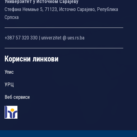
Универзитет у Источном Сарајеву
Стефана Немање 5, 71123, Источно Сарајево, Република
Српска
+387 57 320 330 | univerzitet @ ues.rs.ba
Корисни линкови
Упис
УРЦ
Веб сервиси