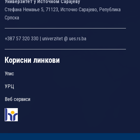
Универзитет у Источном Сарајеву
Стефана Немање 5, 71123, Источно Сарајево, Република
Српска
+387 57 320 330 | univerzitet @ ues.rs.ba
Корисни линкови
Упис
УРЦ
Веб сервиси