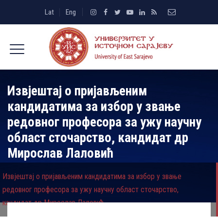
Lat
Eng
Извјештај о пријављеним
кандидатима за избор у звање
редовног професора за ужу научну
област сточарство, кандидат др
Мирослав Лаловић
Извјештај о пријављеним кандидатима за избор у звање
редовног професора за ужу научну област сточарство,
кандидат др Мирослав Лаловић