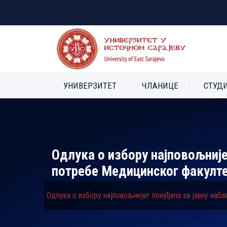
УНИВЕРЗИТЕТ
ЧЛАНИЦЕ
СТУД
Одлука о избору најповољније
потребе Медицинског факулт
Одлука о избору најповољнијег понуђача за јавну на