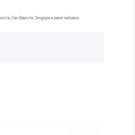
ности
,
Све Вијести
,
Тендери и јавне набавке