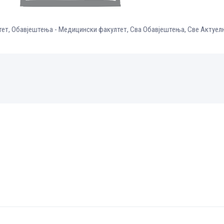
тет
,
Обавјештења - Медицински факултет
,
Сва Обавјештења
,
Све Aктуел