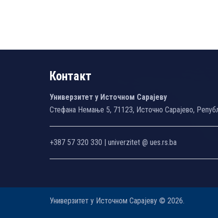
Контакт
Универзитет у Источном Сарајеву
Стефана Немање 5, 71123, Источно Сарајево, Репуб
+387 57 320 330 | univerzitet @ ues.rs.ba
Универзитет у Источном Сарајеву © 2026.