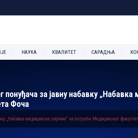
ИЈЕ
НАУКА
КВАЛИТЕТ
САРАДЊА
КО
г понуђача за јавну набавку „Набавка
ета Фоча
бавку „Набавка медицинске опреме“ за потребе Медицинског факулте