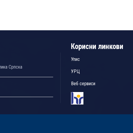
Корисни линкови
Упис
лика Српска
УРЦ
Веб сервиси