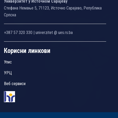
Универзитет у Источном Сарајеву
Стефана Немање 5, 71123, Источно Сарајево, Република
Српска
+387 57 320 330 | univerzitet @ ues.rs.ba
Корисни линкови
Упис
УРЦ
Веб сервиси