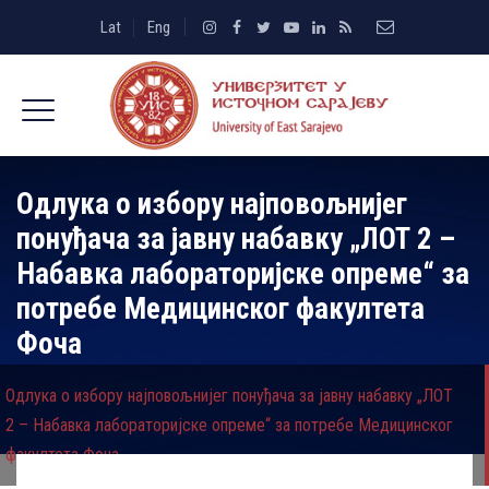
Lat
Eng
Одлука о избору најповољнијег
понуђача за јавну набавку „ЛОТ 2 –
Набавка лабораторијске опреме“ за
потребе Медицинског факултета
Фоча
Одлука о избору најповољнијег понуђача за јавну набавку „ЛОТ
2 – Набавка лабораторијске опреме“ за потребе Медицинског
факултета Фоча