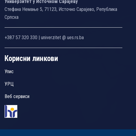
Универзитет у Источном Сарајеву
Стефана Немање 5, 71123, Источно Сарајево, Република
Српска
+387 57 320 330 | univerzitet @ ues.rs.ba
Корисни линкови
Упис
УРЦ
Веб сервиси