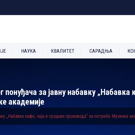
ИЈЕ
НАУКА
КВАЛИТЕТ
САРАДЊА
КО
г понуђача за јавну набавку „Набавка к
ке академије
вку „Набавка кафе, чаја и сродних производа“ за потребе Музичке а