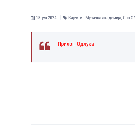
18. јун 2024.
Вијести - Музичка aкадемија
,
Сва О
Прилог:
Одлука