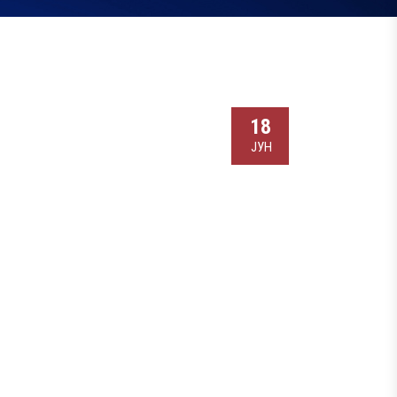
18
ЈУН