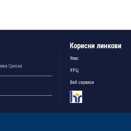
Корисни линкови
Упис
лика Српска
УРЦ
Веб сервиси