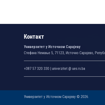
Контакт
Универзитет у Источном Сарајеву
Стефана Немање 5, 71123, Источно Сарајево, Репуб
+387 57 320 330 | univerzitet @ ues.rs.ba
Универзитет у Источном Сарајеву © 2026.