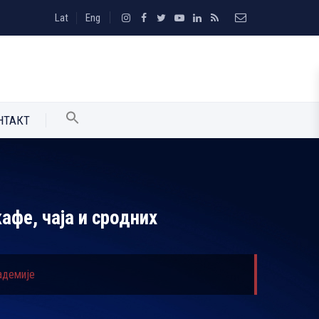
Lat
Eng
НТАКТ
афе, чаја и сродних
кадемије