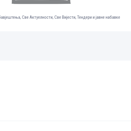
бавјештења
,
Све Aктуелности
,
Све Вијести
,
Тендери и јавне набавке