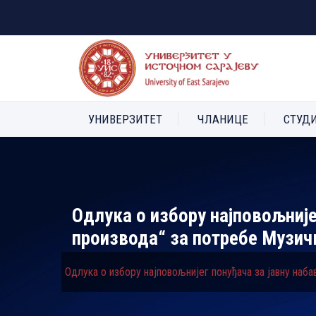
УНИВЕРЗИТЕТ
ЧЛАНИЦЕ
СТУД
Одлука о избору најповољније
производа“ за потребе Музич
Одлука о избору најповољнијег понуђача за јавну наба