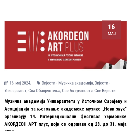
16
МАЈ
16. мај 2024.
Вијести - Музичка aкадемија
,
Вијести -
Универзитет
,
Сва Обавјештења
,
Све Aктуелности
,
Све Вијести
Музичка академија Универзитета у Источном Сарајеву и
Асоцијација за његовање академске музике „Нови звук“
организују 14. Интернационални фестивал хармонике
АКОРДЕОН АРТ плус, који се одржава од 28. до 31. маја