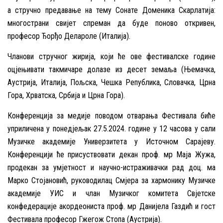
а стручно предавање на тему Сонате Доменика Скарлатија:
многострани свијет спреман да буде поново откривен,
професор Ђорђо Делароле (Италија).
Чланови стручног жирија, који ће ове фестивалске године
оцјењивати такмичаре долазе из десет земаља (Њемачка,
Аустрија, Италија, Пољска, Чешка Република, Словачка, Црна
Гора, Хрватска, Србија и Црна Гора).
Конференција за медије поводом отварања Фестивала биће
уприличена у понедјељак 27.5.2024. године у 12 часова у сали
Музичке академије Универзитета у Источном Сарајеву.
Конференцији ће присуствовати декан проф. мр Маја Жужа,
продекан за умјетност и научно-истраживачки рад доц. ма
Марко Стојановић, руководилац Смјера за хармонику Музичке
академије УИС и члан Музичког комитета Свјетске
конфедерације акордеониста проф. мр Данијела Газдић и гост
Фестивала професор Гжегож Стопа (Аустрија).