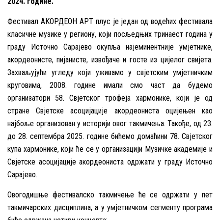
2024. године.
Фестивал АКОРДЕОН АРТ плус је један од водећих фестивала
класичне музике у региону, који посљедњих тринаест година у
граду Источно Сарајево окупља најеминентније умјетнике,
акордеонисте, пијанисте, извођаче и госте из цијелог свијета.
Захваљујући угледу који уживамо у свјетским умјетничким
круговима, 2008. године имали смо част да будемо
организатори 58. Свјетског трофеја хармонике, који је од
стране Свјетске асоцијације акордеониста оцијењен као
најбоље организован у историји овог такмичења. Такође, од 23.
до 28. септембра 2025. године бићемо домаћини 78. Свјетског
купа хармонике, који ће се у организацији Музичке академије и
Свјетске асоцијације акордеониста одржати у граду Источно
Сарајево.
Овогодишње фестивалско такмичење ће се одржати у пет
такмичарских дисциплина, а у умјетничком сегменту програма