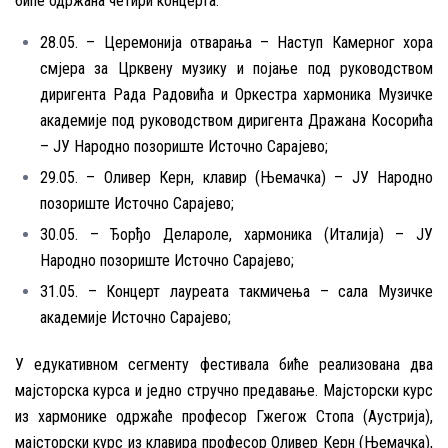
биће одржана четири концерта:
28.05. – Церемонија отварања – Наступ Камерног хора
смјера за Црквену музику и појање под руководством
диригента Рада Радовића и Оркестра хармоника Музичке
академије под руководством диригента Дражана Косорића
– ЈУ Народно позориште Источно Сарајево;
29.05. – Оливер Керн, клавир (Њемачка) – ЈУ Народно
позориште Источно Сарајево;
30.05. – Ђорђо Делароле, хармоника (Италија) – ЈУ
Народно позориште Источно Сарајево;
31.05. – Концерт лауреата такмичења – сала Музичке
академије Источно Сарајево;
У едукативном сегменту фестивала биће реализована два
мајсторска курса и једно стручно предавање. Мајсторски курс
из хармонике одржаће професор Гжегож Стопа (Аустрија),
мајсторски курс из клавира професор Оливер Керн (Њемачка),