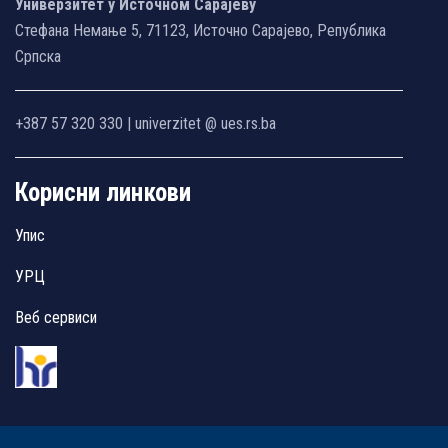
Универзитет у Источном Сарајеву
Стефана Немање 5, 71123, Источно Сарајево, Република
Српска
+387 57 320 330 | univerzitet @ ues.rs.ba
Корисни линкови
Упис
УРЦ
Веб сервиси