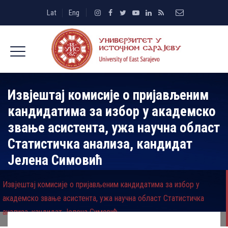
Lat
Eng
Извјештај комисије о пријављеним
кандидатима за избор у академско
звање асистента, ужа научна област
Статистичка анализа, кандидат
Јелена Симовић
Извјештај комисије о пријављеним кандидатима за избор у
академско звање асистента, ужа научна област Статистичка
анализа, кандидат Јелена Симовић