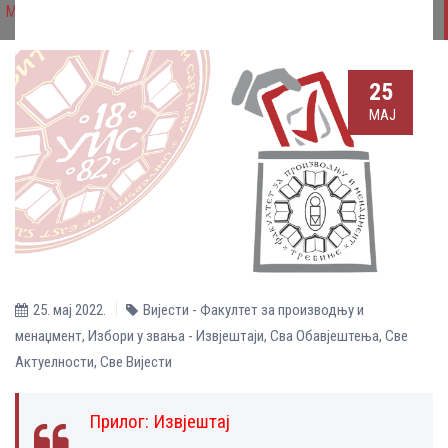
Мариновић
25
МАЈ
25. мај 2022.
Вијести - Факултет за производњу и
менаџмент
,
Избори у звања - Извјештаји
,
Сва Обавјештења
,
Све
Aктуелности
,
Све Вијести
Прилог:
Извјештај