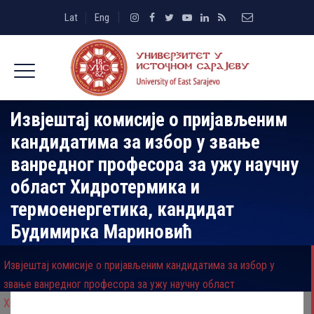
Lat
Eng
Извјештај комисије о пријављеним
кандидатима за избор у звање
ванредног професора за ужу научну
област Хидротермика и
термоенергетика, кандидат
Будимирка Мариновић
Извјештај комисије о пријављеним кандидатима за избор у
звање ванредног професора за ужу научну област
Хидротермика и термоенергетика, кандидат Будимирка