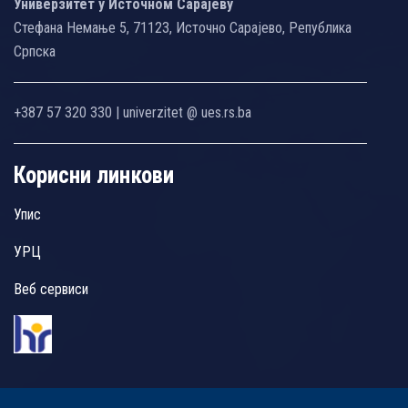
Универзитет у Источном Сарајеву
Стефана Немање 5, 71123, Источно Сарајево, Република
Српска
+387 57 320 330 | univerzitet @ ues.rs.ba
Корисни линкови
Упис
УРЦ
Веб сервиси