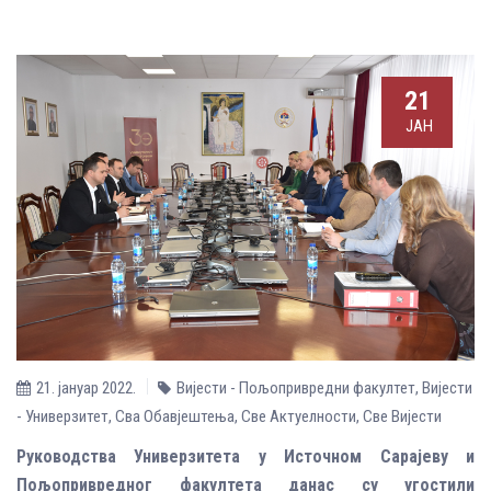
21
ЈАН
21. јануар 2022.
Вијести - Пољопривредни факултет
,
Вијести
- Универзитет
,
Сва Обавјештења
,
Све Aктуелности
,
Све Вијести
Руководства Универзитета у Источном Сарајеву и
Пољопривредног факултета данас су угостили