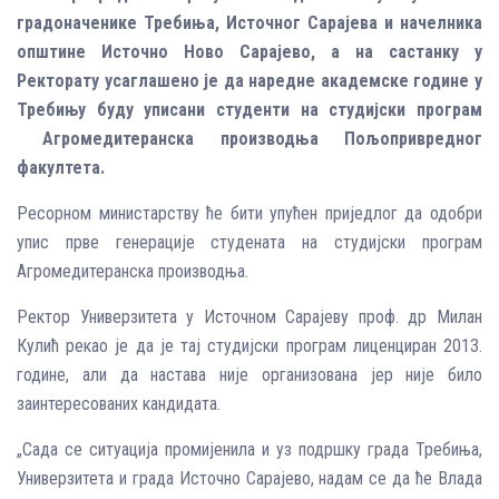
градоначенике Требиња, Источног Сарајева и начелника
општине Источно Ново Сарајево, а на састанку у
Ректорату усаглашено је да наредне академске године у
Требињу буду уписани студенти на студијски програм
Агромедитеранска производња Пољопривредног
факултета.
Ресорном министарству ће бити упућен приједлог да одобри
упис прве генерације студената на студијски програм
Агромедитеранска производња.
Ректор Универзитета у Источном Сарајеву проф. др Милан
Кулић рекао је да је тај студијски програм лиценциран 2013.
године, али да настава није организована јер није било
заинтересованих кандидата.
„Сада се ситуација промијенила и уз подршку града Требиња,
Универзитета и града Источно Сарајево, надам се да ће Влада