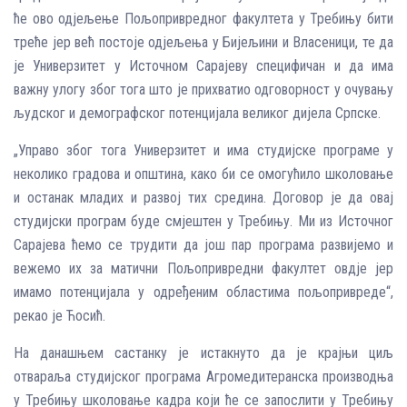
ће ово одјељење Пољопривредног факултета у Требињу бити
треће јер већ постоје одјељења у Бијељини и Власеници, те да
је Универзитет у Источном Сарајеву специфичан и да има
важну улогу због тога што је прихватио одговорност у очувању
људског и демографског потенцијала великог дијела Српске.
„Управо због тога Универзитет и има студијске програме у
неколико градова и општина, како би се омогућило школовање
и останак младих и развој тих средина. Договор је да овај
студијски програм буде смјештен у Требињу. Ми из Источног
Сарајева ћемо се трудити да још пар програма развијемо и
вежемо их за матични Пољопривредни факултет овдје јер
имамо потенцијала у одређеним областима пољопривреде“,
рекао је Ћосић.
На данашњем састанку је истакнуто да је крајњи циљ
отвараља студијског програма Агромедитеранска производња
у Требињу школовање кадра који ће се запослити у Требињу