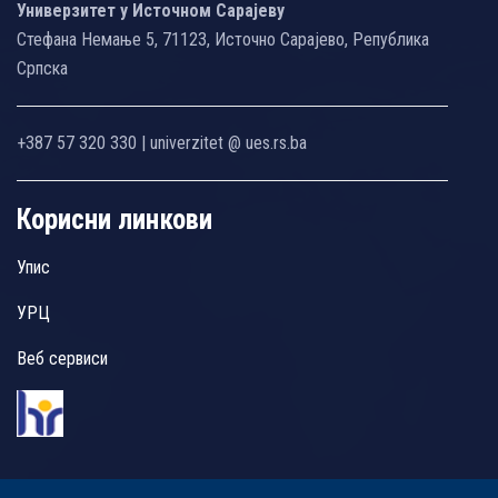
Универзитет у Источном Сарајеву
Стефана Немање 5, 71123, Источно Сарајево, Република
Српска
+387 57 320 330 | univerzitet @ ues.rs.ba
Корисни линкови
Упис
УРЦ
Веб сервиси