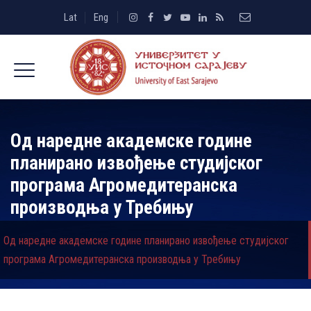
Lat
Eng
Од наредне академске године
планирано извођење студијског
програма Агромедитеранска
производња у Требињу
Од наредне академске године планирано извођење студијског
програма Агромедитеранска производња у Требињу