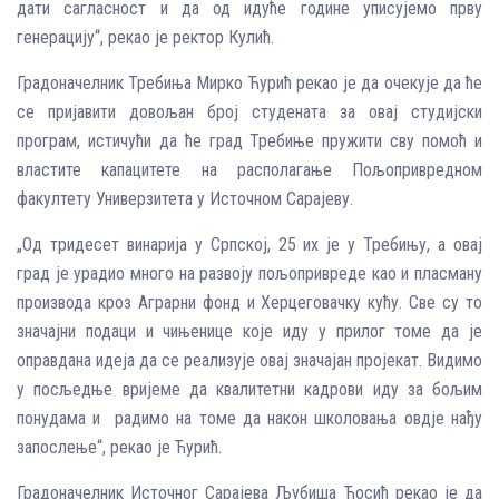
дати сагласност и да од идуће године уписујемо прву
генерацију“, рекао је ректор Кулић.
Градоначелник Требиња Мирко Ћурић рекао је да очекује да ће
се пријавити довољан број студената за овај студијски
програм, истичући да ће град Требиње пружити сву помоћ и
властите капацитете на располагање Пољопривредном
факултету Универзитета у Источном Сарајеву.
„Од тридесет винарија у Српској, 25 их је у Требињу, а овај
град је урадио много на развоју пољопривреде као и пласману
производа кроз Аграрни фонд и Херцеговачку кућу. Све су то
значајни подаци и чињенице које иду у прилог томе да је
оправдана идеја да се реализује овај значајан пројекат. Видимо
у посљедње вријеме да квалитетни кадрови иду за бољим
понудама и радимо на томе да након школовања овдје нађу
запослење“, рекао је Ћурић.
Градоначелник Источног Сарајева Љубиша Ћосић рекао је да